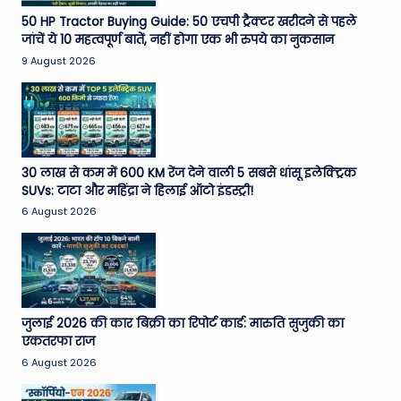
e
50 HP Tractor Buying Guide: 50 एचपी ट्रैक्टर खरीदने से पहले
जांचें ये 10 महत्वपूर्ण बातें, नहीं होगा एक भी रुपये का नुकसान
N
9 August 2026
e
w
s
A
30 लाख से कम में 600 KM रेंज देने वाली 5 सबसे धांसू इलेक्ट्रिक
SUVs: टाटा और महिंद्रा ने हिलाई ऑटो इंडस्ट्री!
ro
6 August 2026
u
n
d
T
जुलाई 2026 की कार बिक्री का रिपोर्ट कार्ड: मारुति सुजुकी का
एकतरफा राज
h
6 August 2026
e