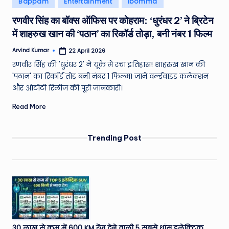
Bappam
Entertainment
Ibomma
e
in
रणवीर सिंह का बॉक्स ऑफिस पर कोहराम: ‘धुरंधर 2’ ने ब्रिटेन
a
में शाहरुख खान की ‘पठान’ का रिकॉर्ड तोड़ा, बनी नंबर 1 फिल्म
t
Arvind Kumar
22 April 2026
h
Posted
by
रणवीर सिंह की 'धुरंधर 2' ने यूके में रचा इतिहास! शाहरुख खान की
er
'पठान' का रिकॉर्ड तोड़ बनी नंबर 1 फिल्म। जानें वर्ल्डवाइड कलेक्शन
,
और ओटीटी रिलीज की पूरी जानकारी।
T
Read More
e
c
Trending Post
h
&
M
o
vi
30 लाख से कम में 600 KM रेंज देने वाली 5 सबसे धांसू इलेक्ट्रिक