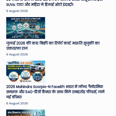
SUVs: टाटा और महिंद्रा ने हिलाई ऑटो इंडस्ट्री!
e
6 August 2026
N
e
w
s
जुलाई 2026 की कार बिक्री का रिपोर्ट कार्ड: मारुति सुजुकी का
A
एकतरफा राज
6 August 2026
ro
u
n
d
2026 Mahindra Scorpio-N Facelift भारत में लॉन्च: पैनोरमिक
T
सनरूफ और 540-डिग्री कैमरा के साथ मिले ताबड़तोड़ फीचर्स, जानें
नई कीमत
h
6 August 2026
e