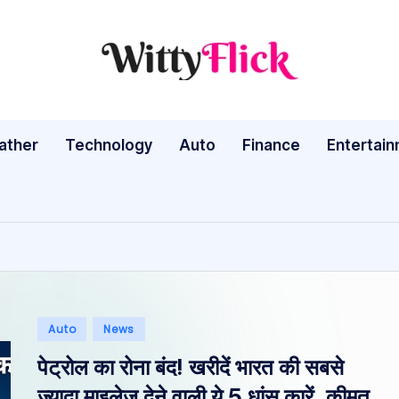
W
WittyFlick:
Latest
it
Weather,
ather
Technology
Auto
ty
Finance
Entertai
Tech
&
Fl
Movie
ic
News
Around
k:
The
L
World
Posted
Auto
News
a
in
पेट्रोल का रोना बंद! खरीदें भारत की सबसे
te
ज्यादा माइलेज देने वाली ये 5 धांसू कारें, कीमत