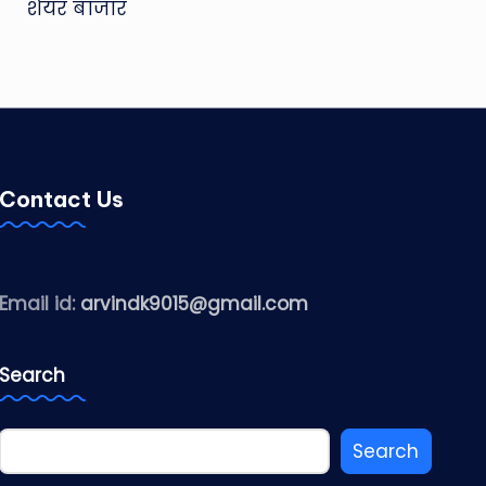
शेयर बाजार
Contact Us
Email id:
arvindk9015@gmail.com
Search
Search