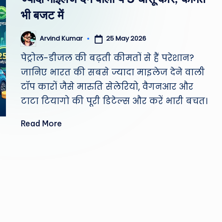
st
भी बजट में
W
25 May 2026
Arvind Kumar
Posted
e
by
पेट्रोल-डीजल की बढ़ती कीमतों से हैं परेशान?
a
जानिए भारत की सबसे ज्यादा माइलेज देने वाली
टॉप कारों जैसे मारुति सेलेरियो, वैगनआर और
th
टाटा टियागो की पूरी डिटेल्स और करें भारी बचत।
er
Read More
,
T
e
c
h