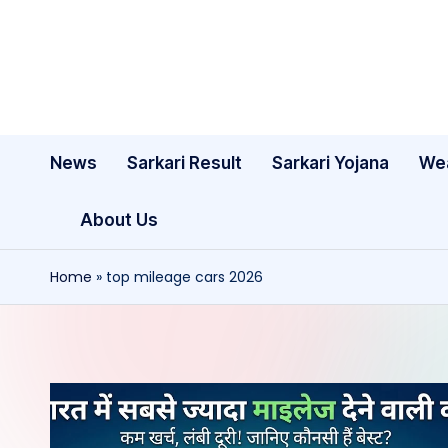
Skip
to
content
News
Sarkari Result
Sarkari Yojana
We
About Us
Home
»
top mileage cars 2026