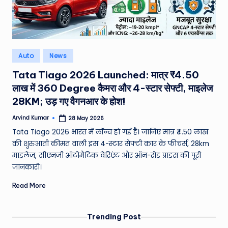
e
N
e
Posted
Auto
News
w
in
Tata Tiago 2026 Launched: मात्र ₹4.50
s
लाख में 360 Degree कैमरा और 4-स्टार सेफ्टी, माइलेज
A
28KM; उड़ गए वैगनआर के होश!
ro
Arvind Kumar
28 May 2026
Posted
by
u
Tata Tiago 2026 भारत में लॉन्च हो गई है। जानिए मात्र ₹4.50 लाख
की शुरुआती कीमत वाली इस 4-स्टार सेफ्टी कार के फीचर्स, 28km
n
माइलेज, सीएनजी ऑटोमैटिक वेरिएंट और ऑन-रोड प्राइस की पूरी
d
जानकारी।
T
Read More
h
e
Trending Post