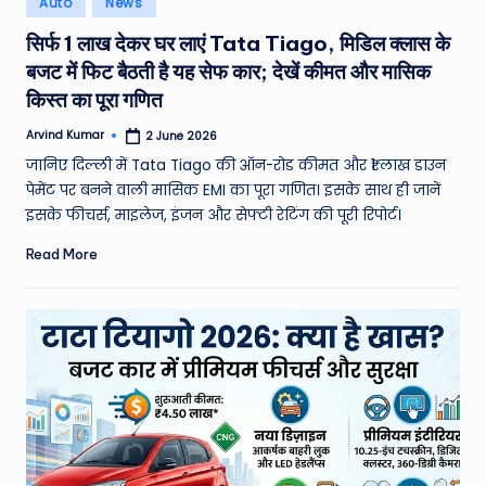
Auto
News
e
in
सिर्फ 1 लाख देकर घर लाएं Tata Tiago, मिडिल क्लास के
a
बजट में फिट बैठती है यह सेफ कार; देखें कीमत और मासिक
t
किस्त का पूरा गणित
h
Arvind Kumar
2 June 2026
Posted
er
by
जानिए दिल्ली में Tata Tiago की ऑन-रोड कीमत और ₹1 लाख डाउन
,
पेमेंट पर बनने वाली मासिक EMI का पूरा गणित। इसके साथ ही जानें
इसके फीचर्स, माइलेज, इंजन और सेफ्टी रेटिंग की पूरी रिपोर्ट।
T
Read More
e
c
h
&
M
o
vi