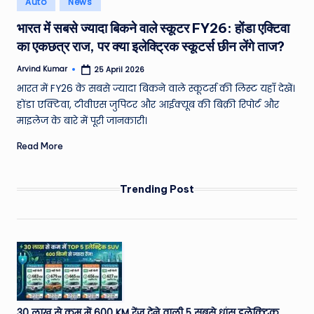
Auto
News
e
in
भारत में सबसे ज्यादा बिकने वाले स्कूटर FY26: होंडा एक्टिवा
a
का एकछत्र राज, पर क्या इलेक्ट्रिक स्कूटर्स छीन लेंगे ताज?
t
Arvind Kumar
25 April 2026
h
Posted
by
भारत में FY26 के सबसे ज्यादा बिकने वाले स्कूटर्स की लिस्ट यहाँ देखें।
er
होंडा एक्टिवा, टीवीएस जुपिटर और आईक्यूब की बिक्री रिपोर्ट और
,
माइलेज के बारे में पूरी जानकारी।
T
Read More
e
c
Trending Post
h
&
M
o
vi
30 लाख से कम में 600 KM रेंज देने वाली 5 सबसे धांसू इलेक्ट्रिक