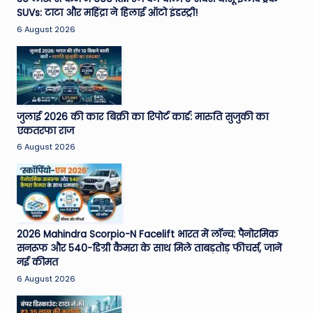
SUVs: टाटा और महिंद्रा ने हिलाई ऑटो इंडस्ट्री!
e
6 August 2026
N
e
w
s
जुलाई 2026 की कार बिक्री का रिपोर्ट कार्ड: मारुति सुजुकी का
A
एकतरफा राज
6 August 2026
ro
u
n
d
2026 Mahindra Scorpio-N Facelift भारत में लॉन्च: पैनोरमिक
T
सनरूफ और 540-डिग्री कैमरा के साथ मिले ताबड़तोड़ फीचर्स, जानें
नई कीमत
h
6 August 2026
e