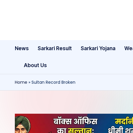
Skip
to
content
News
Sarkari Result
Sarkari Yojana
We
About Us
Home
»
Sultan Record Broken