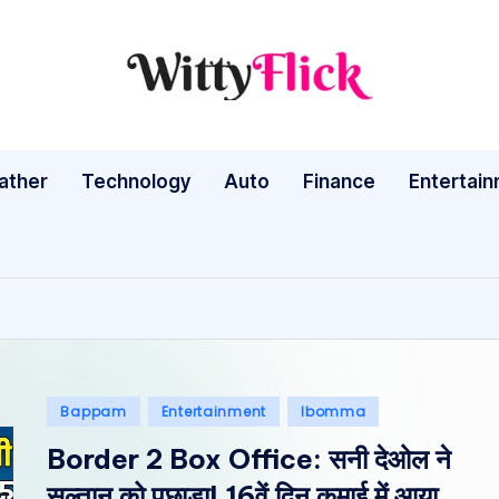
W
WittyFlick:
Latest
it
Weather,
ather
Technology
Auto
ty
Finance
Entertai
Tech
&
Fl
Movie
ic
News
Around
k:
The
L
World
Posted
Bappam
Entertainment
Ibomma
a
in
Border 2 Box Office: सनी देओल ने
te
सुल्तान को पछाड़ा! 16वें दिन कमाई में आया