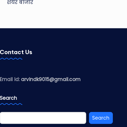
शेयर बाजार
Contact Us
Email id:
arvindk9015@gmail.com
Search
Search