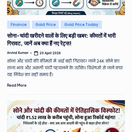
e
N
Posted
Finance
Gold Price
Gold Price Today
e
in
सोना-चांदी खरीदने वालों के लिए बड़ी खबर: कीमतों में भारी
w
गिरावट, जानें अब क्या हैं नए रेट्स!
s
Arvind Kumar
23 April 2026
A
Posted
by
सोना और चांदी की कीमतों में आई बड़ी गिरावट! जानें 24K सोने का
ro
ताजा भाव और असली चांदी पहचानने के तरीके। विशेषज्ञों से जानें क्या
u
यह निवेश का सही समय है।
n
Read More
d
T
h
e