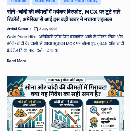
Finance
Gold Price
Gold Price Today
e
in
सोने-चांदी की कीमतों में भयंकर विस्फोट, MCX पर टूटे सारे
a
रिकॉर्ड, अमेरिका से आई इस बड़ी खबर ने मचाया तहलका
t
Arvind Kumar
3 July 2026
h
Posted
by
Gold Price Hike: अमेरिकी जॉब डेटा कमजोर आने से डॉलर गिरा और
er
सोने-चांदी के दामों में आया भूचाल। MCX पर सोना ₹1,47,649 और चांदी
,
₹2,37,417 के पार। देखें नए भाव।
T
Read More
e
c
h
&
M
o
vi