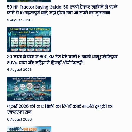
e
50 HP Tractor Buying Guide: 50 एचपी ट्रैक्टर खरीदने से पहले
जांचें ये 10 महत्वपूर्ण बातें, नहीं होगा एक भी रुपये का नुकसान
N
9 August 2026
e
w
s
A
30 लाख से कम में 600 KM रेंज देने वाली 5 सबसे धांसू इलेक्ट्रिक
SUVs: टाटा और महिंद्रा ने हिलाई ऑटो इंडस्ट्री!
ro
6 August 2026
u
n
d
T
जुलाई 2026 की कार बिक्री का रिपोर्ट कार्ड: मारुति सुजुकी का
एकतरफा राज
h
6 August 2026
e