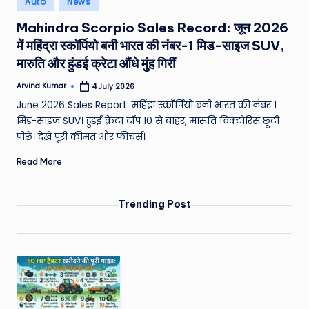
Auto
News
e
in
Mahindra Scorpio Sales Record: जून 2026
a
में महिंद्रा स्कॉर्पियो बनी भारत की नंबर-1 मिड-साइज SUV,
t
मारुति और हुंडई क्रेटा औंधे मुंह गिरीं
h
Arvind Kumar
4 July 2026
Posted
er
by
June 2026 Sales Report: महिंद्रा स्कॉर्पियो बनी भारत की नंबर 1
,
मिड-साइज SUV। हुंडई क्रेटा टॉप 10 से बाहर, मारुति विक्टोरिस छूटी
पीछे। देखें पूरी कीमत और फीचर्स।
T
Read More
e
c
Trending Post
h
&
M
o
vi