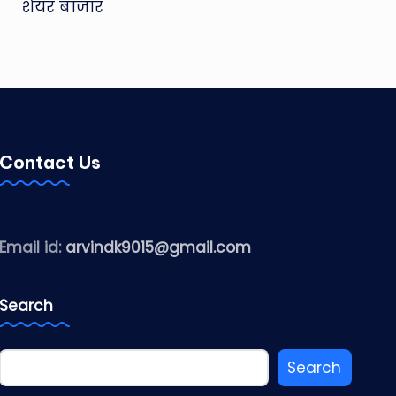
शेयर बाजार
Contact Us
Email id:
arvindk9015@gmail.com
Search
Search