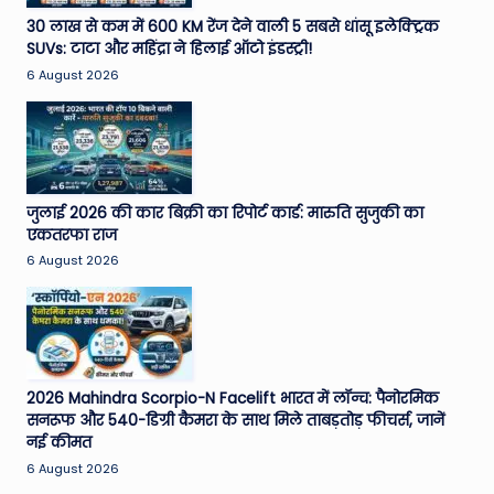
e
30 लाख से कम में 600 KM रेंज देने वाली 5 सबसे धांसू इलेक्ट्रिक
SUVs: टाटा और महिंद्रा ने हिलाई ऑटो इंडस्ट्री!
N
6 August 2026
e
w
s
A
जुलाई 2026 की कार बिक्री का रिपोर्ट कार्ड: मारुति सुजुकी का
एकतरफा राज
ro
6 August 2026
u
n
d
T
2026 Mahindra Scorpio-N Facelift भारत में लॉन्च: पैनोरमिक
सनरूफ और 540-डिग्री कैमरा के साथ मिले ताबड़तोड़ फीचर्स, जानें
h
नई कीमत
e
6 August 2026