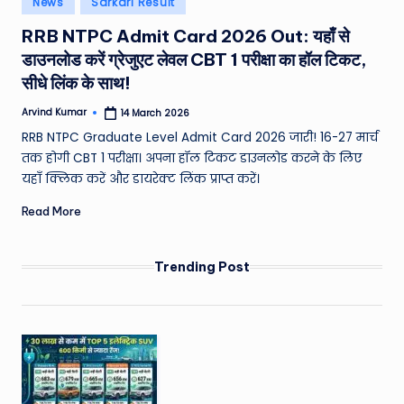
News
Sarkari Result
e
in
RRB NTPC Admit Card 2026 Out: यहाँ से
a
डाउनलोड करें ग्रेजुएट लेवल CBT 1 परीक्षा का हॉल टिकट,
t
सीधे लिंक के साथ!
h
Arvind Kumar
14 March 2026
Posted
er
by
RRB NTPC Graduate Level Admit Card 2026 जारी! 16-27 मार्च
,
तक होगी CBT 1 परीक्षा। अपना हॉल टिकट डाउनलोड करने के लिए
यहाँ क्लिक करें और डायरेक्ट लिंक प्राप्त करें।
T
Read More
e
c
Trending Post
h
&
M
o
vi