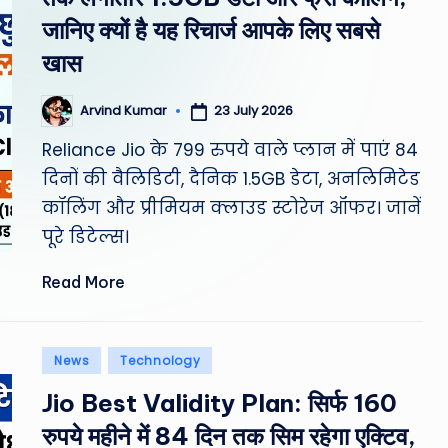
st
जानिए क्यों है यह रिचार्ज आपके लिए सबसे
W
खास
e
23 July 2026
Arvind Kumar
Posted
by
a
Reliance Jio के 799 रुपये वाले प्लान में पाएं 84
दिनों की वैलिडिटी, दैनिक 1.5GB डेटा, अनलिमिटेड
th
कॉलिंग और प्रीमियम क्लाउड स्टोरेज ऑफर। जानें
er
पूरे डिटेल्स।
,
Read More
T
e
Posted
News
Technology
in
c
Jio Best Validity Plan: सिर्फ 160
h
रुपये महीने में 84 दिन तक सिम रहेगा एक्टिव,