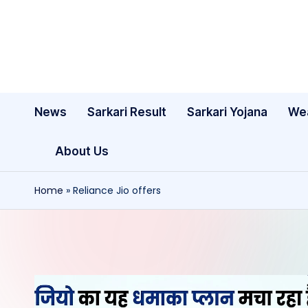
Skip
to
content
News
Sarkari Result
Sarkari Yojana
We
About Us
Home
»
Reliance Jio offers