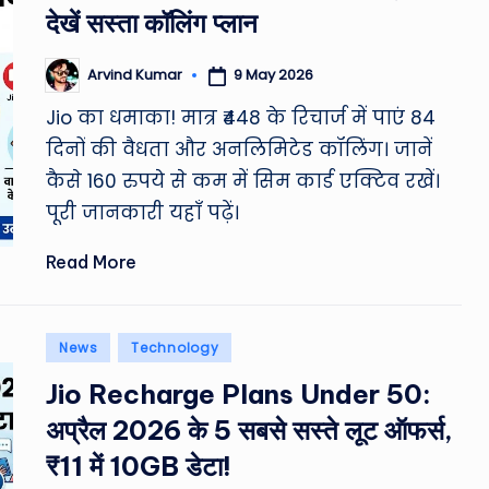
देखें सस्ता कॉलिंग प्लान
&
M
9 May 2026
Arvind Kumar
Posted
by
Jio का धमाका! मात्र ₹448 के रिचार्ज में पाएं 84
o
दिनों की वैधता और अनलिमिटेड कॉलिंग। जानें
vi
कैसे 160 रुपये से कम में सिम कार्ड एक्टिव रखें।
e
पूरी जानकारी यहाँ पढ़ें।
N
Read More
e
Posted
w
News
Technology
in
Jio Recharge Plans Under 50:
s
अप्रैल 2026 के 5 सबसे सस्ते लूट ऑफर्स,
A
₹11 में 10GB डेटा!