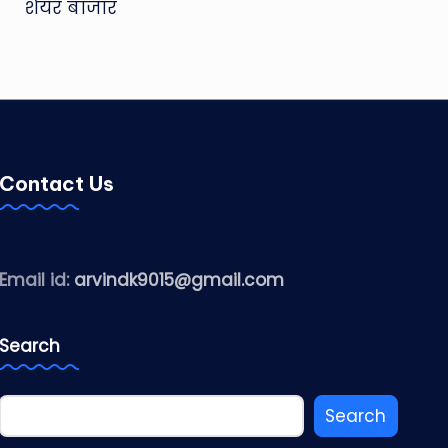
शेयर बाजार
Contact Us
Email id:
arvindk9015@gmail.com
Search
Search