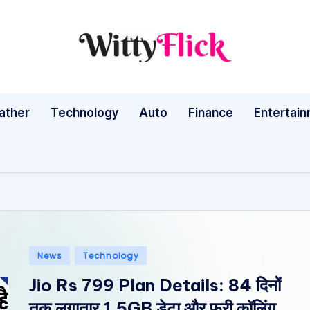
W
WittyFlick:
Latest
it
Weather,
ather
Technology
Auto
ty
Finance
Entertai
Tech
&
Fl
Movie
ic
News
Around
k:
The
L
World
Posted
News
Technology
a
in
Jio Rs 799 Plan Details: 84 दिनों
te
तक लगातार 1.5GB डेटा और फ्री कॉलिंग,