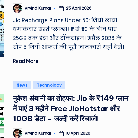
ro
25 April 2026
Arvind Kumar
Posted
u
by
Jio Recharge Plans Under 50: जियो लाया
n
धमाकेदार सस्ते प्लान्स! ₹11 से ₹50 के बीच पाएं
d
25GB तक डेटा और टॉकटाइम। अप्रैल 2026 के
टॉप 5 जियो ऑफर्स की पूरी जानकारी यहाँ देखें।
T
Read More
h
e
Posted
News
Technology
W
in
मुकेश अंबानी का तोहफा: Jio के ₹149 प्लान
o
में पाएं 3 महीने Free JioHotstar और
rl
10GB डेटा – जल्दी करें रिचार्ज!
d
18 April 2026
Arvind Kumar
Posted