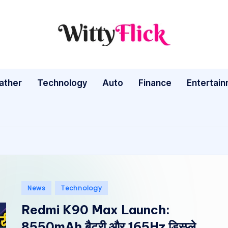
W
WittyFlick:
Latest
it
Weather,
ather
Technology
Auto
ty
Finance
Entertai
Tech
&
Fl
Movie
ic
News
Around
k:
The
L
World
Posted
News
Technology
a
in
Redmi K90 Max Launch:
te
8550mAh बैटरी और 165Hz डिस्प्ले