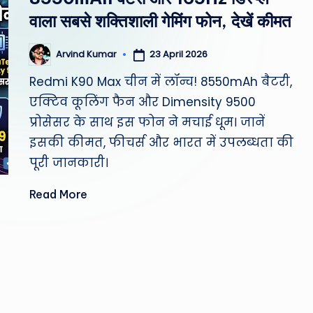
st
वाला सबसे शक्तिशाली गेमिंग फोन, देखें कीमत
W
23 April 2026
Arvind Kumar
Posted
e
by
Redmi K90 Max चीन में लॉन्च! 8550mAh बैटरी,
a
एक्टिव कूलिंग फैन और Dimensity 9500
प्रोसेसर के साथ इस फोन ने मचाई धूम। जानें
th
इसकी कीमत, फीचर्स और भारत में उपलब्धता की
er
पूरी जानकारी।
,
Read More
T
e
c
h