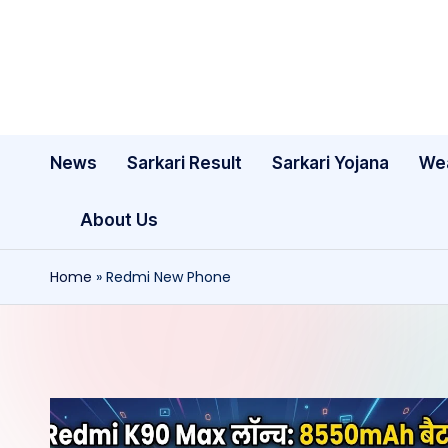
Skip
to
content
News
Sarkari Result
Sarkari Yojana
We
About Us
Home
»
Redmi New Phone