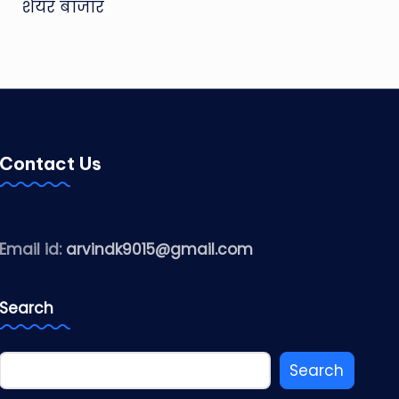
शेयर बाजार
Contact Us
Email id:
arvindk9015@gmail.com
Search
Search