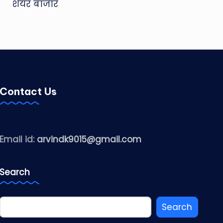
शेयर बाजार
Contact Us
Email id:
arvindk9015@gmail.com
Search
Search