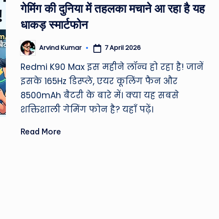
गेमिंग की दुनिया में तहलका मचाने आ रहा है यह
&
धाकड़ स्मार्टफोन
M
7 April 2026
Arvind Kumar
Posted
o
by
Redmi K90 Max इस महीने लॉन्च हो रहा है! जानें
vi
इसके 165Hz डिस्प्ले, एयर कूलिंग फैन और
e
8500mAh बैटरी के बारे में। क्या यह सबसे
शक्तिशाली गेमिंग फोन है? यहाँ पढ़ें।
N
Read More
e
w
s
A