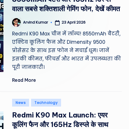
st
वाला सबसे शक्तिशाली गेमिंग फोन, देखें कीमत
W
23 April 2026
Arvind Kumar
Posted
e
by
Redmi K90 Max चीन में लॉन्च! 8550mAh बैटरी,
a
एक्टिव कूलिंग फैन और Dimensity 9500
प्रोसेसर के साथ इस फोन ने मचाई धूम। जानें
th
इसकी कीमत, फीचर्स और भारत में उपलब्धता की
er
पूरी जानकारी।
,
Read More
T
e
Posted
News
Technology
in
c
Redmi K90 Max Launch: एयर
कूलिंग फैन और 165Hz डिस्प्ले के साथ
h