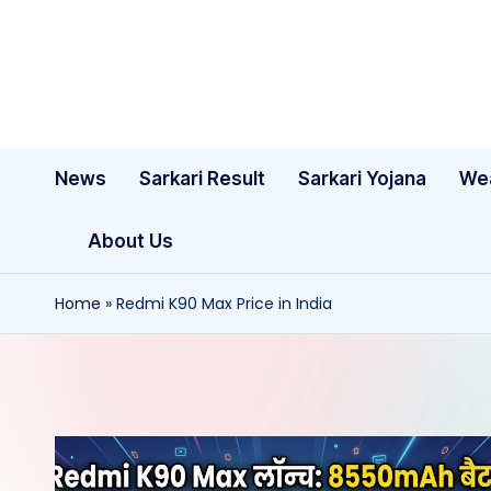
Skip
to
content
News
Sarkari Result
Sarkari Yojana
We
About Us
Home
»
Redmi K90 Max Price in India