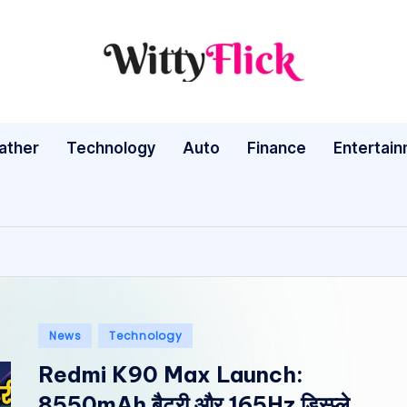
W
WittyFlick:
Latest
it
Weather,
ather
Technology
Auto
ty
Finance
Entertai
Tech
&
Fl
Movie
ic
News
Around
k:
The
L
World
Posted
News
Technology
a
in
Redmi K90 Max Launch:
te
8550mAh बैटरी और 165Hz डिस्प्ले