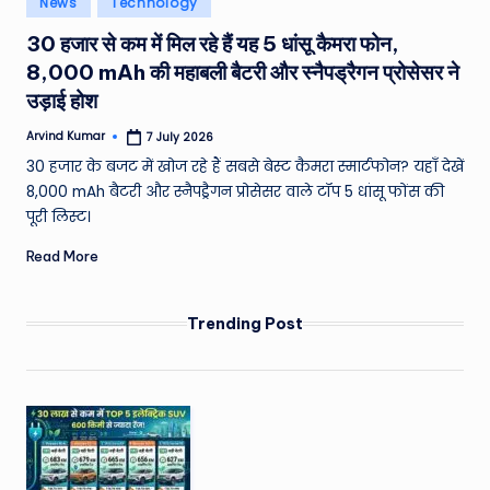
News
Technology
e
in
30 हजार से कम में मिल रहे हैं यह 5 धांसू कैमरा फोन,
a
8,000 mAh की महाबली बैटरी और स्नैपड्रैगन प्रोसेसर ने
t
उड़ाई होश
h
Arvind Kumar
7 July 2026
Posted
er
by
30 हजार के बजट में खोज रहे हैं सबसे बेस्ट कैमरा स्मार्टफोन? यहाँ देखें
,
8,000 mAh बैटरी और स्नैपड्रैगन प्रोसेसर वाले टॉप 5 धांसू फोंस की
पूरी लिस्ट।
T
Read More
e
c
Trending Post
h
&
M
o
vi