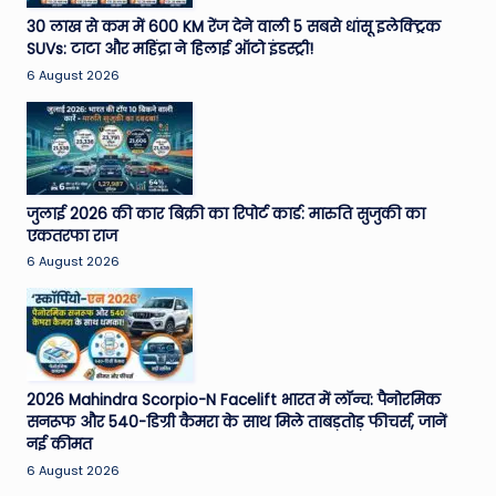
e
30 लाख से कम में 600 KM रेंज देने वाली 5 सबसे धांसू इलेक्ट्रिक
SUVs: टाटा और महिंद्रा ने हिलाई ऑटो इंडस्ट्री!
N
6 August 2026
e
w
s
A
जुलाई 2026 की कार बिक्री का रिपोर्ट कार्ड: मारुति सुजुकी का
एकतरफा राज
ro
6 August 2026
u
n
d
T
2026 Mahindra Scorpio-N Facelift भारत में लॉन्च: पैनोरमिक
सनरूफ और 540-डिग्री कैमरा के साथ मिले ताबड़तोड़ फीचर्स, जानें
h
नई कीमत
e
6 August 2026