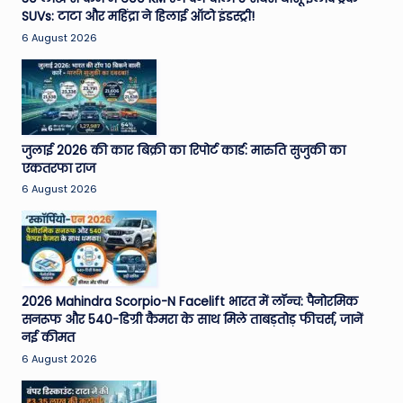
SUVs: टाटा और महिंद्रा ने हिलाई ऑटो इंडस्ट्री!
e
6 August 2026
N
e
w
s
जुलाई 2026 की कार बिक्री का रिपोर्ट कार्ड: मारुति सुजुकी का
A
एकतरफा राज
6 August 2026
ro
u
n
d
2026 Mahindra Scorpio-N Facelift भारत में लॉन्च: पैनोरमिक
T
सनरूफ और 540-डिग्री कैमरा के साथ मिले ताबड़तोड़ फीचर्स, जानें
नई कीमत
h
6 August 2026
e