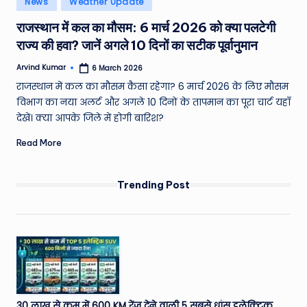
News
Weather Update
e
in
राजस्थान में कल का मौसम: 6 मार्च 2026 को क्या पलटेगी
a
राज्य की हवा? जानें अगले 10 दिनों का सटीक पूर्वानुमान
t
Arvind Kumar
6 March 2026
h
Posted
by
राजस्थान में कल का मौसम कैसा रहेगा? 6 मार्च 2026 के लिए मौसम
er
विभाग का नया अलर्ट और अगले 10 दिनों के तापमान का पूरा चार्ट यहाँ
,
देखें। क्या आपके जिले में होगी बारिश?
T
Read More
e
c
Trending Post
h
&
M
o
vi
30 लाख से कम में 600 KM रेंज देने वाली 5 सबसे धांसू इलेक्ट्रिक