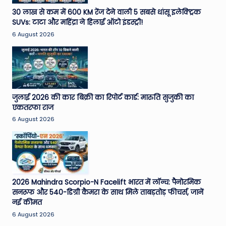
e
30 लाख से कम में 600 KM रेंज देने वाली 5 सबसे धांसू इलेक्ट्रिक
SUVs: टाटा और महिंद्रा ने हिलाई ऑटो इंडस्ट्री!
N
6 August 2026
e
w
s
A
जुलाई 2026 की कार बिक्री का रिपोर्ट कार्ड: मारुति सुजुकी का
एकतरफा राज
ro
6 August 2026
u
n
d
T
2026 Mahindra Scorpio-N Facelift भारत में लॉन्च: पैनोरमिक
सनरूफ और 540-डिग्री कैमरा के साथ मिले ताबड़तोड़ फीचर्स, जानें
h
नई कीमत
e
6 August 2026