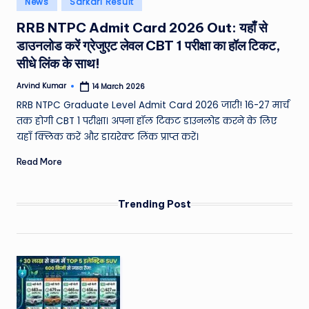
News
Sarkari Result
e
in
RRB NTPC Admit Card 2026 Out: यहाँ से
a
डाउनलोड करें ग्रेजुएट लेवल CBT 1 परीक्षा का हॉल टिकट,
t
सीधे लिंक के साथ!
h
Arvind Kumar
14 March 2026
Posted
er
by
RRB NTPC Graduate Level Admit Card 2026 जारी! 16-27 मार्च
,
तक होगी CBT 1 परीक्षा। अपना हॉल टिकट डाउनलोड करने के लिए
यहाँ क्लिक करें और डायरेक्ट लिंक प्राप्त करें।
T
Read More
e
c
Trending Post
h
&
M
o
vi