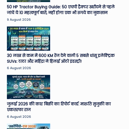
e
50 HP Tractor Buying Guide: 50 एचपी ट्रैक्टर खरीदने से पहले
जांचें ये 10 महत्वपूर्ण बातें, नहीं होगा एक भी रुपये का नुकसान
N
9 August 2026
e
w
s
A
30 लाख से कम में 600 KM रेंज देने वाली 5 सबसे धांसू इलेक्ट्रिक
SUVs: टाटा और महिंद्रा ने हिलाई ऑटो इंडस्ट्री!
ro
6 August 2026
u
n
d
T
जुलाई 2026 की कार बिक्री का रिपोर्ट कार्ड: मारुति सुजुकी का
एकतरफा राज
h
6 August 2026
e