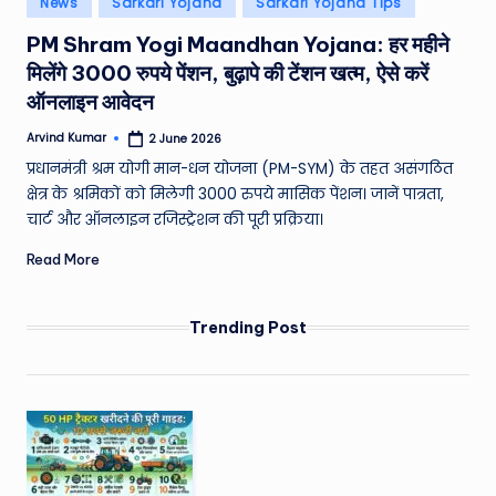
News
Sarkari Yojana
Sarkari Yojana Tips
e
in
PM Shram Yogi Maandhan Yojana: हर महीने
a
मिलेंगे 3000 रुपये पेंशन, बुढ़ापे की टेंशन खत्म, ऐसे करें
t
ऑनलाइन आवेदन
h
Arvind Kumar
2 June 2026
Posted
er
by
प्रधानमंत्री श्रम योगी मान-धन योजना (PM-SYM) के तहत असंगठित
,
क्षेत्र के श्रमिकों को मिलेगी 3000 रुपये मासिक पेंशन। जानें पात्रता,
चार्ट और ऑनलाइन रजिस्ट्रेशन की पूरी प्रक्रिया।
T
Read More
e
c
Trending Post
h
&
M
o
vi