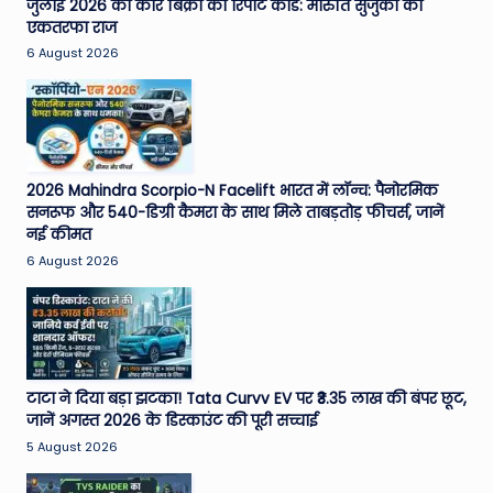
W
जुलाई 2026 की कार बिक्री का रिपोर्ट कार्ड: मारुति सुजुकी का
एकतरफा राज
o
6 August 2026
rl
d
2026 Mahindra Scorpio-N Facelift भारत में लॉन्च: पैनोरमिक
सनरूफ और 540-डिग्री कैमरा के साथ मिले ताबड़तोड़ फीचर्स, जानें
नई कीमत
6 August 2026
टाटा ने दिया बड़ा झटका! Tata Curvv EV पर ₹3.35 लाख की बंपर छूट,
जानें अगस्त 2026 के डिस्काउंट की पूरी सच्चाई
5 August 2026