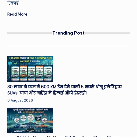
रिकॉर्ड
e
Read More
N
e
Trending Post
w
s
A
ro
u
n
30 लाख से कम में 600 KM रेंज देने वाली 5 सबसे धांसू इलेक्ट्रिक
SUVs: टाटा और महिंद्रा ने हिलाई ऑटो इंडस्ट्री!
d
6 August 2026
T
h
e