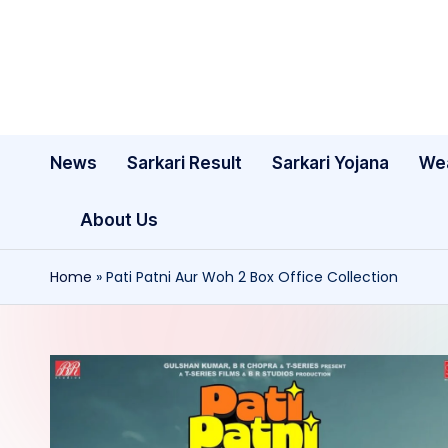
Skip
to
content
News
Sarkari Result
Sarkari Yojana
We
About Us
Home
»
Pati Patni Aur Woh 2 Box Office Collection