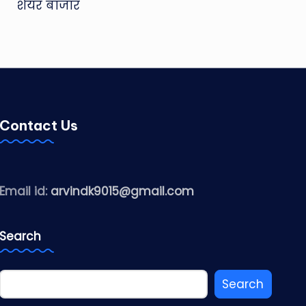
शेयर बाजार
Contact Us
Email id:
arvindk9015@gmail.com
Search
Search