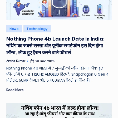
e
N
e
Posted
News
Technology
w
in
Nothing Phone 4b Launch Date in India:
s
नथिंग का सबसे सस्ता और यूनीक स्मार्टफोन इस दिन होगा
A
लॉन्च, लीक हुए हैरान करने वाले फीचर्स
ro
Arvind Kumar
26 June 2026
Posted
by
u
Nothing Phone 4b भारत में 7 जुलाई को लॉन्च होगा। लीक हुए
फीचर्स में 6.7-इंच 120Hz AMOLED डिस्प्ले, Snapdragon 6 Gen 4
n
प्रोसेसर, 50MP कैमरा और 5,400mAh बैटरी शामिल हैं।
d
Read More
T
h
e