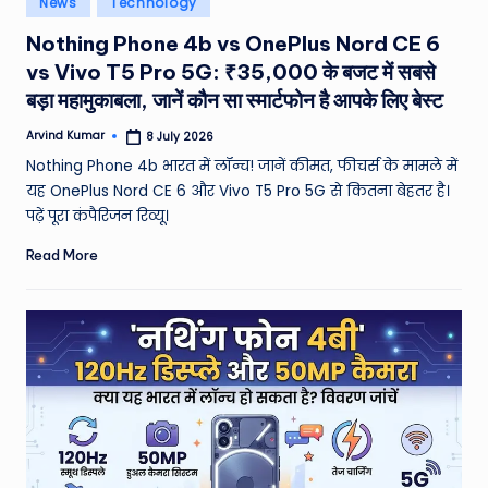
News
Technology
e
in
Nothing Phone 4b vs OnePlus Nord CE 6
a
vs Vivo T5 Pro 5G: ₹35,000 के बजट में सबसे
t
बड़ा महामुकाबला, जानें कौन सा स्मार्टफोन है आपके लिए बेस्ट
h
Arvind Kumar
8 July 2026
Posted
er
by
Nothing Phone 4b भारत में लॉन्च! जानें कीमत, फीचर्स के मामले में
,
यह OnePlus Nord CE 6 और Vivo T5 Pro 5G से कितना बेहतर है।
पढ़ें पूरा कंपैरिजन रिव्यू।
T
Read More
e
c
h
&
M
o
vi