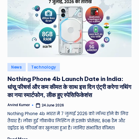
W
o
rl
d
Posted
News
Technology
in
Nothing Phone 4b Launch Date in India:
धांसू फीचर्स और कम कीमत के साथ इस दिन एंट्री करेगा नथिंग
का नया स्मार्टफोन, लीक हुए स्पेसिफिकेशंस
Arvind Kumar
24 June 2026
Posted
by
Nothing Phone 4b भारत में 7 जुलाई 2026 को लॉन्च होने के लिए
तैयार है। लीक हुई गीकबेंच लिस्टिंग से इसके प्रोसेसर, 8GB रैम और
एंड्रॉइड 16 फीचर्स का खुलासा हुआ है। जानिए संभावित कीमत।
Read More