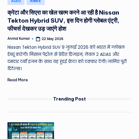
Auto
News
e
in
क्रेटा और सिएरा का खेल खत्म करने आ रही है Nissan
a
Tekton Hybrid SUV, इस दिन होगी ग्लोबल एंट्री,
t
फीचर्स देखकर उड़ जाएंगे होश
h
Arvind Kumar
22 May 2026
Posted
er
by
Nissan Tekton Hybrid SUV 9 जुलाई 2026 को भारत में ग्लोबल
,
डेब्यू करेगी। निसान पेट्रोल से प्रेरित डिजाइन, लेवल 2 ADAS और
दमदार टर्बो इंजन के साथ यह हुंडई क्रेटा को टक्कर देगी। जानिए पूरी
T
डिटेल्स।
e
Read More
c
h
Trending Post
&
M
o
vi