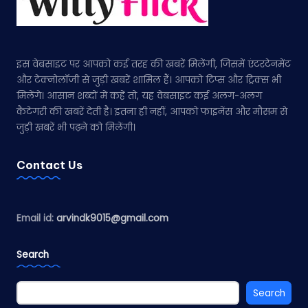
इस वेबसाइट पर आपको कई तरह की खबरें मिलेंगी, जिसमें एंटरटेनमेंट
और टेक्नोलॉजी से जुड़ी खबरें शामिल हैं। आपको टिप्स और ट्रिक्स भी
मिलेंगे। आसान शब्दों में कहें तो, यह वेबसाइट कई अलग-अलग
कैटेगरी की खबरें देती है। इतना ही नहीं, आपको फाइनेंस और मौसम से
जुड़ी खबरें भी पढ़ने को मिलेंगी।
Contact Us
Email id:
arvindk9015@gmail.com
Search
Search