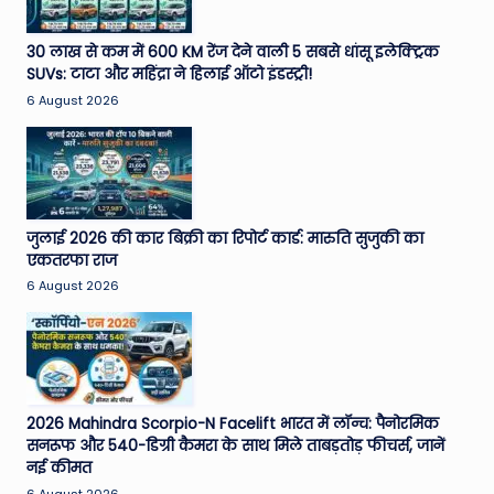
e
30 लाख से कम में 600 KM रेंज देने वाली 5 सबसे धांसू इलेक्ट्रिक
N
SUVs: टाटा और महिंद्रा ने हिलाई ऑटो इंडस्ट्री!
e
6 August 2026
w
s
A
जुलाई 2026 की कार बिक्री का रिपोर्ट कार्ड: मारुति सुजुकी का
ro
एकतरफा राज
u
6 August 2026
n
d
T
h
2026 Mahindra Scorpio-N Facelift भारत में लॉन्च: पैनोरमिक
सनरूफ और 540-डिग्री कैमरा के साथ मिले ताबड़तोड़ फीचर्स, जानें
e
नई कीमत