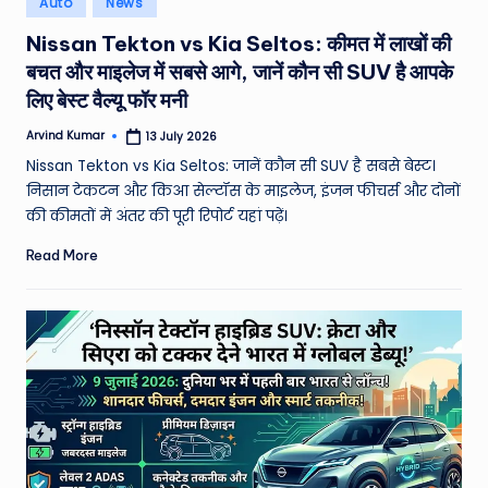
Auto
News
e
in
Nissan Tekton vs Kia Seltos: कीमत में लाखों की
a
बचत और माइलेज में सबसे आगे, जानें कौन सी SUV है आपके
t
लिए बेस्ट वैल्यू फॉर मनी
h
Arvind Kumar
13 July 2026
Posted
er
by
Nissan Tekton vs Kia Seltos: जानें कौन सी SUV है सबसे बेस्ट।
,
निसान टेकटन और किआ सेल्टॉस के माइलेज, इंजन फीचर्स और दोनों
की कीमतों में अंतर की पूरी रिपोर्ट यहां पढ़ें।
T
Read More
e
c
h
&
M
o
vi