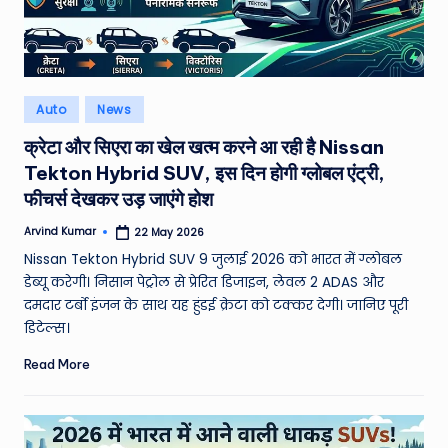
e
N
e
Posted
Auto
News
w
in
क्रेटा और सिएरा का खेल खत्म करने आ रही है Nissan
s
Tekton Hybrid SUV, इस दिन होगी ग्लोबल एंट्री,
A
फीचर्स देखकर उड़ जाएंगे होश
ro
Arvind Kumar
22 May 2026
Posted
by
u
Nissan Tekton Hybrid SUV 9 जुलाई 2026 को भारत में ग्लोबल
डेब्यू करेगी। निसान पेट्रोल से प्रेरित डिजाइन, लेवल 2 ADAS और
n
दमदार टर्बो इंजन के साथ यह हुंडई क्रेटा को टक्कर देगी। जानिए पूरी
d
डिटेल्स।
T
Read More
h
e