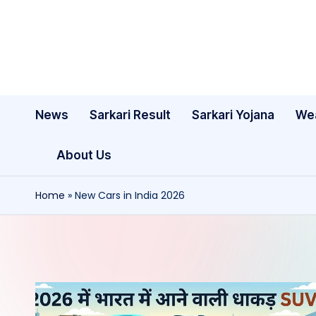
Skip
to
content
News
Sarkari Result
Sarkari Yojana
We
About Us
Home
»
New Cars in India 2026