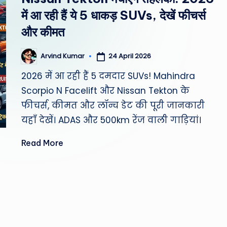
st
में आ रही हैं ये 5 धाकड़ SUVs, देखें फीचर्स
W
और कीमत
e
24 April 2026
Arvind Kumar
Posted
by
a
2026 में आ रही हैं 5 दमदार SUVs! Mahindra
Scorpio N Facelift और Nissan Tekton के
th
फीचर्स, कीमत और लॉन्च डेट की पूरी जानकारी
er
यहाँ देखें। ADAS और 500km रेंज वाली गाड़ियां।
,
Read More
T
e
c
h