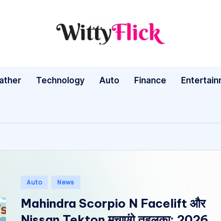
W
WittyFlick:
Latest
it
Weather,
ather
Technology
Auto
ty
Finance
Entertai
Tech
&
Fl
Movie
ic
News
Around
k:
The
L
World
Posted
Auto
News
a
in
Mahindra Scorpio N Facelift और
te
Nissan Tekton मचाएंगे तहलका: 2026