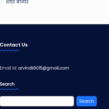
शेयर बाजार
Contact Us
Email id:
arvindk9015@gmail.com
Search
Search