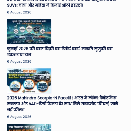
SUVs: टाटा और महिंद्रा ने हिलाई ऑटो इंडस्ट्री!
e
6 August 2026
N
e
w
s
जुलाई 2026 की कार बिक्री का रिपोर्ट कार्ड: मारुति सुजुकी का
A
एकतरफा राज
6 August 2026
ro
u
n
d
2026 Mahindra Scorpio-N Facelift भारत में लॉन्च: पैनोरमिक
T
सनरूफ और 540-डिग्री कैमरा के साथ मिले ताबड़तोड़ फीचर्स, जानें
नई कीमत
h
6 August 2026
e