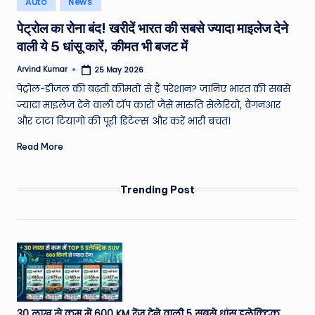
Auto
News
e
in
पेट्रोल का रोना बंद! खरीदें भारत की सबसे ज्यादा माइलेज देने
a
वाली ये 5 धांसू कारें, कीमत भी बजट में
t
Arvind Kumar
25 May 2026
h
Posted
by
पेट्रोल-डीजल की बढ़ती कीमतों से हैं परेशान? जानिए भारत की सबसे
er
ज्यादा माइलेज देने वाली टॉप कारों जैसे मारुति सेलेरियो, वैगनआर
,
और टाटा टियागो की पूरी डिटेल्स और करें भारी बचत।
T
Read More
e
c
Trending Post
h
&
M
o
vi
30 लाख से कम में 600 KM रेंज देने वाली 5 सबसे धांसू इलेक्ट्रिक