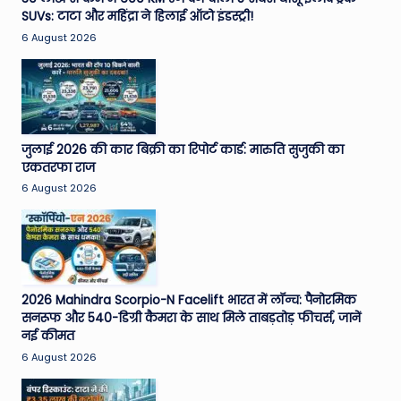
SUVs: टाटा और महिंद्रा ने हिलाई ऑटो इंडस्ट्री!
e
6 August 2026
N
e
w
s
जुलाई 2026 की कार बिक्री का रिपोर्ट कार्ड: मारुति सुजुकी का
A
एकतरफा राज
6 August 2026
ro
u
n
d
2026 Mahindra Scorpio-N Facelift भारत में लॉन्च: पैनोरमिक
T
सनरूफ और 540-डिग्री कैमरा के साथ मिले ताबड़तोड़ फीचर्स, जानें
नई कीमत
h
6 August 2026
e