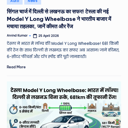
Auto
News
e
in
सिंगल चार्ज में दिल्ली से लखनऊ का सफर! टेस्ला की नई
a
Model Y Long Wheelbase ने भारतीय बाजार में
t
मचाया तहलका, जानें कीमत और रेंज
h
Arvind Kumar
25 April 2026
Posted
er
by
टेस्ला ने भारत में लॉन्च की Model Y Long Wheelbase! 681 किमी
,
की रेंज के साथ दिल्ली से लखनऊ का सफर अब आसान। जानें कीमत,
6-सीटर फीचर्स और टॉप स्पीड की पूरी जानकारी।
T
Read More
e
c
h
&
M
o
vi