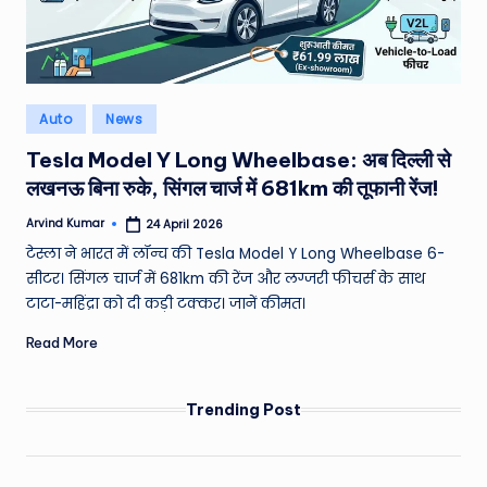
e
N
e
Posted
Auto
News
w
in
Tesla Model Y Long Wheelbase: अब दिल्ली से
s
लखनऊ बिना रुके, सिंगल चार्ज में 681km की तूफानी रेंज!
A
Arvind Kumar
24 April 2026
Posted
ro
by
टेस्ला ने भारत में लॉन्च की Tesla Model Y Long Wheelbase 6-
u
सीटर। सिंगल चार्ज में 681km की रेंज और लग्जरी फीचर्स के साथ
टाटा-महिंद्रा को दी कड़ी टक्कर। जानें कीमत।
n
Read More
d
T
Trending Post
h
e