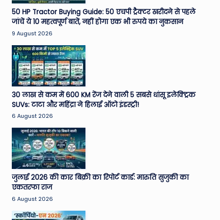
e
50 HP Tractor Buying Guide: 50 एचपी ट्रैक्टर खरीदने से पहले
जांचें ये 10 महत्वपूर्ण बातें, नहीं होगा एक भी रुपये का नुकसान
N
9 August 2026
e
w
s
A
30 लाख से कम में 600 KM रेंज देने वाली 5 सबसे धांसू इलेक्ट्रिक
SUVs: टाटा और महिंद्रा ने हिलाई ऑटो इंडस्ट्री!
ro
6 August 2026
u
n
d
T
जुलाई 2026 की कार बिक्री का रिपोर्ट कार्ड: मारुति सुजुकी का
एकतरफा राज
h
6 August 2026
e