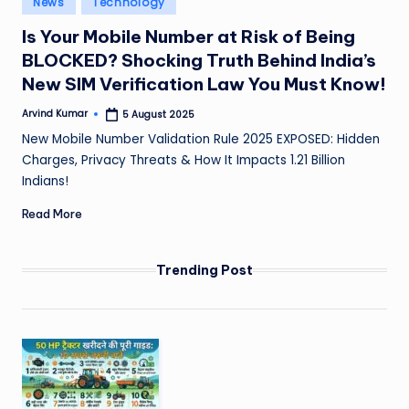
News
Technology
e
in
Is Your Mobile Number at Risk of Being
a
BLOCKED? Shocking Truth Behind India’s
t
New SIM Verification Law You Must Know!
h
Arvind Kumar
5 August 2025
Posted
er
by
New Mobile Number Validation Rule 2025 EXPOSED: Hidden
,
Charges, Privacy Threats & How It Impacts 1.21 Billion
Indians!
T
Read More
e
c
Trending Post
h
&
M
o
vi