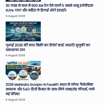
e
30 लाख से कम में 600 KM रेंज देने वाली 5 सबसे धांसू इलेक्ट्रिक
SUVs: टाटा और महिंद्रा ने हिलाई ऑटो इंडस्ट्री!
N
6 August 2026
e
w
s
A
जुलाई 2026 की कार बिक्री का रिपोर्ट कार्ड: मारुति सुजुकी का
एकतरफा राज
ro
6 August 2026
u
n
d
T
2026 Mahindra Scorpio-N Facelift भारत में लॉन्च: पैनोरमिक
सनरूफ और 540-डिग्री कैमरा के साथ मिले ताबड़तोड़ फीचर्स, जानें
h
नई कीमत
e
6 August 2026