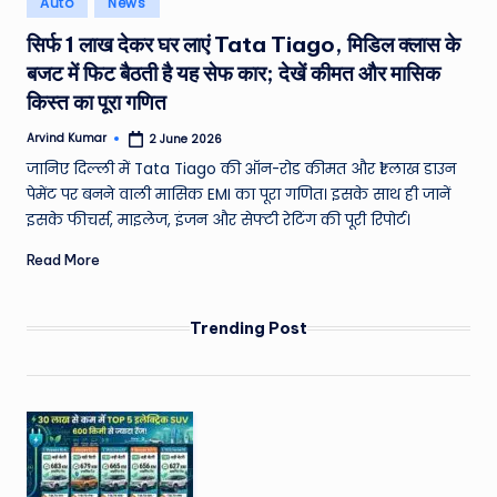
Auto
News
e
in
सिर्फ 1 लाख देकर घर लाएं Tata Tiago, मिडिल क्लास के
a
बजट में फिट बैठती है यह सेफ कार; देखें कीमत और मासिक
t
किस्त का पूरा गणित
h
Arvind Kumar
2 June 2026
Posted
er
by
जानिए दिल्ली में Tata Tiago की ऑन-रोड कीमत और ₹1 लाख डाउन
,
पेमेंट पर बनने वाली मासिक EMI का पूरा गणित। इसके साथ ही जानें
इसके फीचर्स, माइलेज, इंजन और सेफ्टी रेटिंग की पूरी रिपोर्ट।
T
Read More
e
c
Trending Post
h
&
M
o
vi