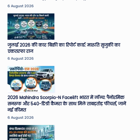
e
6 August 2026
N
e
w
जुलाई 2026 की कार बिक्री का रिपोर्ट कार्ड: मारुति सुजुकी का
s
एकतरफा राज
A
6 August 2026
ro
u
n
2026 Mahindra Scorpio-N Facelift भारत में लॉन्च: पैनोरमिक
d
सनरूफ और 540-डिग्री कैमरा के साथ मिले ताबड़तोड़ फीचर्स, जानें
T
नई कीमत
6 August 2026
h
e