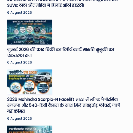
SUVs: टाटा और महिंद्रा ने हिलाई ऑटो इंडस्ट्री!
e
6 August 2026
N
e
w
s
जुलाई 2026 की कार बिक्री का रिपोर्ट कार्ड: मारुति सुजुकी का
A
एकतरफा राज
6 August 2026
ro
u
n
d
2026 Mahindra Scorpio-N Facelift भारत में लॉन्च: पैनोरमिक
T
सनरूफ और 540-डिग्री कैमरा के साथ मिले ताबड़तोड़ फीचर्स, जानें
नई कीमत
h
6 August 2026
e