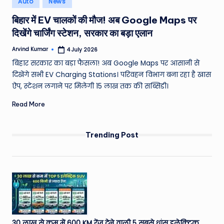
Auto
News
e
in
बिहार में EV चालकों की मौज! अब Google Maps पर
a
दिखेंगे चार्जिंग स्टेशन, सरकार का बड़ा एलान
t
Arvind Kumar
4 July 2026
h
Posted
by
बिहार सरकार का बड़ा फैसला! अब Google Maps पर आसानी से
er
दिखेंगे सभी EV Charging Stations। परिवहन विभाग बना रहा है खास
,
ऐप, स्टेशन लगाने पर मिलेगी 15 लाख तक की सब्सिडी।
T
Read More
e
c
Trending Post
h
&
M
o
vi
30 लाख से कम में 600 KM रेंज देने वाली 5 सबसे धांसू इलेक्ट्रिक