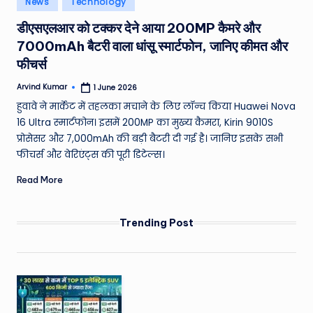
News
Technology
e
in
डीएसएलआर को टक्कर देने आया 200MP कैमरे और
a
7000mAh बैटरी वाला धांसू स्मार्टफोन, जानिए कीमत और
t
फीचर्स
h
Arvind Kumar
1 June 2026
Posted
er
by
हुवावे ने मार्केट में तहलका मचाने के लिए लॉन्च किया Huawei Nova
,
16 Ultra स्मार्टफोन। इसमें 200MP का मुख्य कैमरा, Kirin 9010S
प्रोसेसर और 7,000mAh की बड़ी बैटरी दी गई है। जानिए इसके सभी
T
फीचर्स और वेरिएंट्स की पूरी डिटेल्स।
e
Read More
c
h
Trending Post
&
M
o
vi