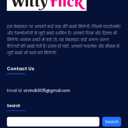
इस वेबसाइट पर आपको कई तरह की खबरें मिलेंगी, जिसमें एंटरटेनमेंट
और टेक्नोलॉजी से जुड़ी खबरें शामिल हैं। आपको टिप्स और ट्रिक्स भी
मिलेंगे। आसान शब्दों में कहें तो, यह वेबसाइट कई अलग-अलग
कैटेगरी की खबरें देती है। इतना ही नहीं, आपको फाइनेंस और मौसम से
जुड़ी खबरें भी पढ़ने को मिलेंगी।
Contact Us
Email id:
arvindk9015@gmail.com
Search
Search