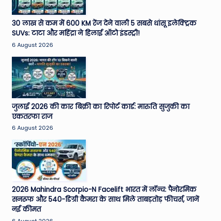
e
30 लाख से कम में 600 KM रेंज देने वाली 5 सबसे धांसू इलेक्ट्रिक
N
SUVs: टाटा और महिंद्रा ने हिलाई ऑटो इंडस्ट्री!
e
6 August 2026
w
s
A
जुलाई 2026 की कार बिक्री का रिपोर्ट कार्ड: मारुति सुजुकी का
ro
एकतरफा राज
u
6 August 2026
n
d
T
h
2026 Mahindra Scorpio-N Facelift भारत में लॉन्च: पैनोरमिक
सनरूफ और 540-डिग्री कैमरा के साथ मिले ताबड़तोड़ फीचर्स, जानें
e
नई कीमत