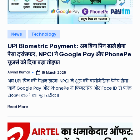
e
N
e
Posted
News
Technology
w
in
UPI Biometric Payment: अब बिना पिन डाले होगा
s
पैसा ट्रांसफर, NPCI ने Google Pay और PhonePe
A
यूजर्स को दिया बड़ा तोहफा
ro
Arvind Kumar
15 March 2026
Posted
by
u
अब UPI पिन की टेंशन खत्म! NPCI ने शुरू की बायोमेट्रिक पेमेंट सेवा।
जानें Google Pay और PhonePe में फिंगरप्रिंट और Face ID से पेमेंट
n
सेटअप करने का पूरा तरीका।
d
Read More
T
h
e