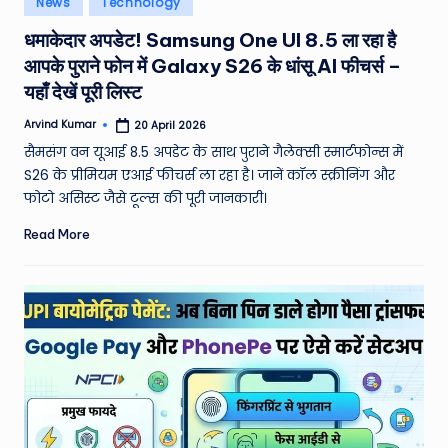
News
Technology
e
in
धमाकेदार अपडेट! Samsung One UI 8.5 ला रहा है
a
आपके पुराने फोन में Galaxy S26 के धांसू AI फीचर्स –
t
यहाँ देखें पूरी लिस्ट
h
Arvind Kumar
20 April 2026
Posted
er
by
सैमसंग वन यूआई 8.5 अपडेट के साथ पुराने गैलेक्सी स्मार्टफोन्स में
,
S26 के प्रीमियम एआई फीचर्स ला रहा है। जानें कॉल स्क्रीनिंग और
फोटो असिस्ट जैसे टूल्स की पूरी जानकारी।
T
Read More
e
c
h
&
M
o
vi