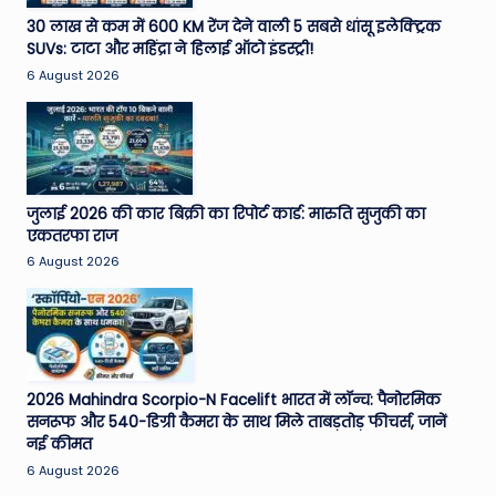
e
30 लाख से कम में 600 KM रेंज देने वाली 5 सबसे धांसू इलेक्ट्रिक
SUVs: टाटा और महिंद्रा ने हिलाई ऑटो इंडस्ट्री!
N
6 August 2026
e
w
s
A
जुलाई 2026 की कार बिक्री का रिपोर्ट कार्ड: मारुति सुजुकी का
एकतरफा राज
ro
6 August 2026
u
n
d
T
2026 Mahindra Scorpio-N Facelift भारत में लॉन्च: पैनोरमिक
सनरूफ और 540-डिग्री कैमरा के साथ मिले ताबड़तोड़ फीचर्स, जानें
h
नई कीमत
e
6 August 2026