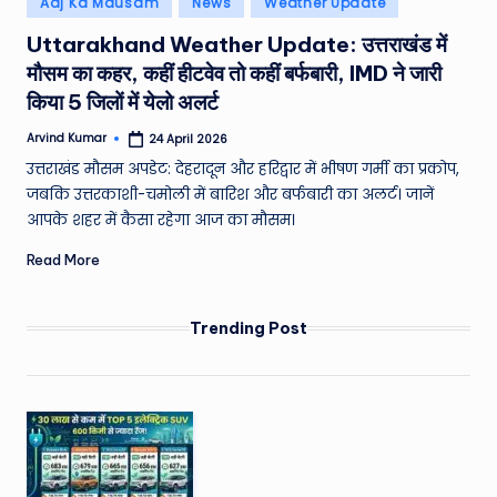
Aaj Ka Mausam
News
Weather Update
e
in
Uttarakhand Weather Update: उत्तराखंड में
a
मौसम का कहर, कहीं हीटवेव तो कहीं बर्फबारी, IMD ने जारी
t
किया 5 जिलों में येलो अलर्ट
h
Arvind Kumar
24 April 2026
Posted
er
by
उत्तराखंड मौसम अपडेट: देहरादून और हरिद्वार में भीषण गर्मी का प्रकोप,
,
जबकि उत्तरकाशी-चमोली में बारिश और बर्फबारी का अलर्ट। जानें
आपके शहर में कैसा रहेगा आज का मौसम।
T
Read More
e
c
Trending Post
h
&
M
o
vi