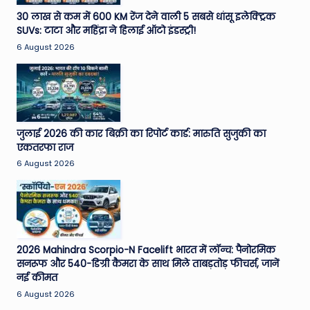
e
30 लाख से कम में 600 KM रेंज देने वाली 5 सबसे धांसू इलेक्ट्रिक
SUVs: टाटा और महिंद्रा ने हिलाई ऑटो इंडस्ट्री!
N
6 August 2026
e
w
s
A
जुलाई 2026 की कार बिक्री का रिपोर्ट कार्ड: मारुति सुजुकी का
एकतरफा राज
ro
6 August 2026
u
n
d
T
2026 Mahindra Scorpio-N Facelift भारत में लॉन्च: पैनोरमिक
सनरूफ और 540-डिग्री कैमरा के साथ मिले ताबड़तोड़ फीचर्स, जानें
h
नई कीमत
e
6 August 2026