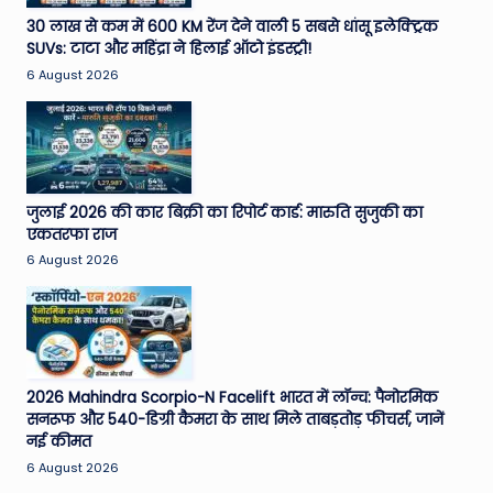
e
30 लाख से कम में 600 KM रेंज देने वाली 5 सबसे धांसू इलेक्ट्रिक
SUVs: टाटा और महिंद्रा ने हिलाई ऑटो इंडस्ट्री!
N
6 August 2026
e
w
s
A
जुलाई 2026 की कार बिक्री का रिपोर्ट कार्ड: मारुति सुजुकी का
एकतरफा राज
ro
6 August 2026
u
n
d
T
2026 Mahindra Scorpio-N Facelift भारत में लॉन्च: पैनोरमिक
सनरूफ और 540-डिग्री कैमरा के साथ मिले ताबड़तोड़ फीचर्स, जानें
h
नई कीमत
e
6 August 2026