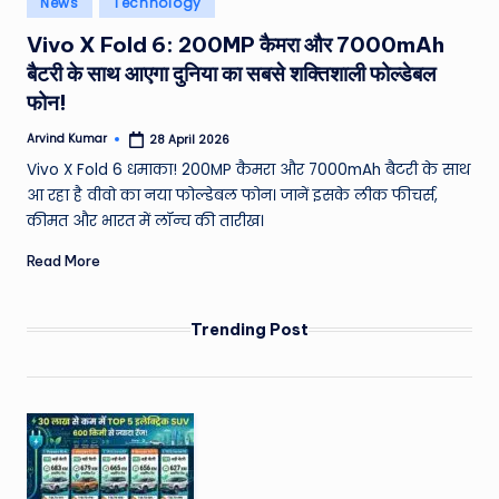
News
Technology
e
in
Vivo X Fold 6: 200MP कैमरा और 7000mAh
a
बैटरी के साथ आएगा दुनिया का सबसे शक्तिशाली फोल्डेबल
t
फोन!
h
Arvind Kumar
28 April 2026
Posted
er
by
Vivo X Fold 6 धमाका! 200MP कैमरा और 7000mAh बैटरी के साथ
,
आ रहा है वीवो का नया फोल्डेबल फोन। जानें इसके लीक फीचर्स,
कीमत और भारत में लॉन्च की तारीख।
T
Read More
e
c
Trending Post
h
&
M
o
vi