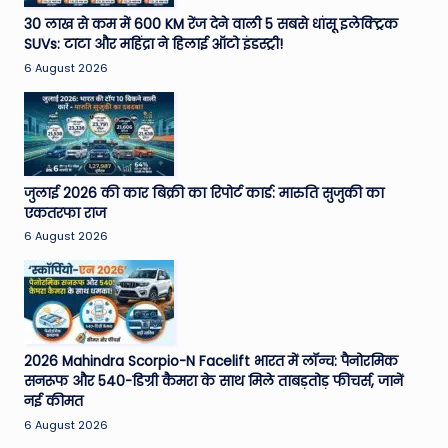
e
30 लाख से कम में 600 KM रेंज देने वाली 5 सबसे धांसू इलेक्ट्रिक
SUVs: टाटा और महिंद्रा ने हिलाई ऑटो इंडस्ट्री!
N
6 August 2026
e
w
s
A
जुलाई 2026 की कार बिक्री का रिपोर्ट कार्ड: मारुति सुजुकी का
एकतरफा राज
ro
6 August 2026
u
n
d
T
2026 Mahindra Scorpio-N Facelift भारत में लॉन्च: पैनोरमिक
सनरूफ और 540-डिग्री कैमरा के साथ मिले ताबड़तोड़ फीचर्स, जानें
h
नई कीमत
e
6 August 2026