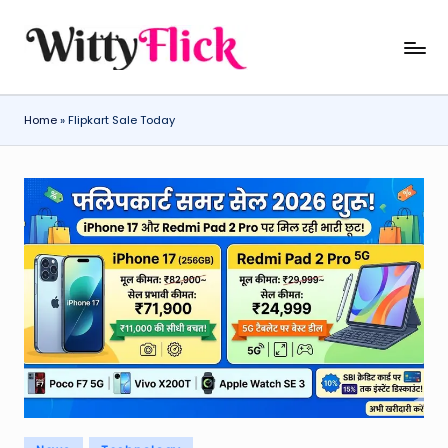
Skip
W
WittyFlick:
to
Latest
content
it
Weather,
Home
»
Flipkart Sale Today
ty
Tech
&
Fl
Movie
ic
News
k:
Around
The
L
World
a
t
e
st
W
Posted