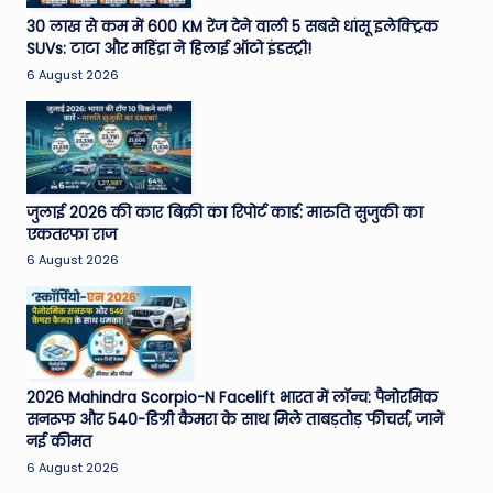
e
30 लाख से कम में 600 KM रेंज देने वाली 5 सबसे धांसू इलेक्ट्रिक
SUVs: टाटा और महिंद्रा ने हिलाई ऑटो इंडस्ट्री!
N
6 August 2026
e
w
s
A
जुलाई 2026 की कार बिक्री का रिपोर्ट कार्ड: मारुति सुजुकी का
एकतरफा राज
ro
6 August 2026
u
n
d
T
2026 Mahindra Scorpio-N Facelift भारत में लॉन्च: पैनोरमिक
सनरूफ और 540-डिग्री कैमरा के साथ मिले ताबड़तोड़ फीचर्स, जानें
h
नई कीमत
e
6 August 2026