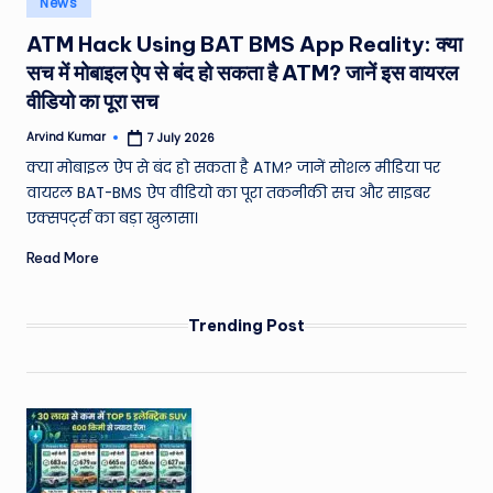
News
e
in
ATM Hack Using BAT BMS App Reality: क्या
a
सच में मोबाइल ऐप से बंद हो सकता है ATM? जानें इस वायरल
t
वीडियो का पूरा सच
h
Arvind Kumar
7 July 2026
Posted
er
by
क्या मोबाइल ऐप से बंद हो सकता है ATM? जानें सोशल मीडिया पर
,
वायरल BAT-BMS ऐप वीडियो का पूरा तकनीकी सच और साइबर
एक्सपर्ट्स का बड़ा खुलासा।
T
Read More
e
c
Trending Post
h
&
M
o
vi