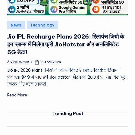
e
N
Posted
News
Technology
e
in
Jio IPL Recharge Plans 2026: रिलायंस जियो के
w
इन प्लान्स में मिलेगा फ्री JioHotstar और अनलिमिटेड
s
5G डेटा!
A
Arvind Kumar
18 April 2026
Posted
ro
by
Jio IPL 2026 Plans: जियो ने लॉन्च किए शानदार क्रिकेट रिचार्ज
u
प्लान्स। ₹949 में पाएं फ्री JioHotstar और डेली 2GB डेटा। यहाँ देखें पूरी
लिस्ट और बेस्ट ऑफर्स।
n
Read More
d
T
Trending Post
h
e