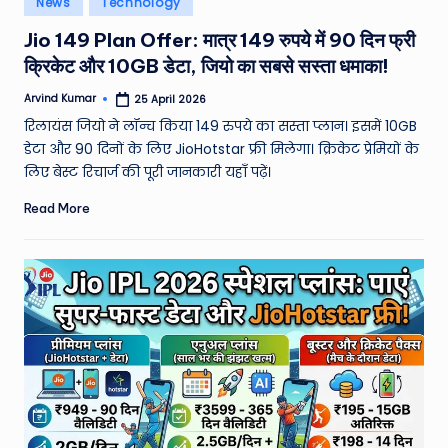
News
Technology
e
in
Jio 149 Plan Offer: मात्र 149 रुपये में 90 दिन फ्री
a
क्रिकेट और 10GB डेटा, जियो का सबसे सस्ता धमाका!
t
Arvind Kumar
25 April 2026
h
Posted
by
रिलायंस जियो ने लॉन्च किया 149 रुपये का सस्ता प्लान। इसमें 10GB
er
डेटा और 90 दिनों के लिए JioHotstar फ्री मिलेगा। क्रिकेट प्रेमियों के
,
लिए बेस्ट रिचार्ज की पूरी जानकारी यहाँ पढ़ें।
T
Read More
e
c
h
&
M
o
vi