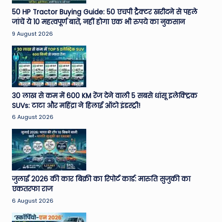
e
50 HP Tractor Buying Guide: 50 एचपी ट्रैक्टर खरीदने से पहले
जांचें ये 10 महत्वपूर्ण बातें, नहीं होगा एक भी रुपये का नुकसान
N
9 August 2026
e
w
s
A
30 लाख से कम में 600 KM रेंज देने वाली 5 सबसे धांसू इलेक्ट्रिक
SUVs: टाटा और महिंद्रा ने हिलाई ऑटो इंडस्ट्री!
ro
6 August 2026
u
n
d
T
जुलाई 2026 की कार बिक्री का रिपोर्ट कार्ड: मारुति सुजुकी का
एकतरफा राज
h
6 August 2026
e