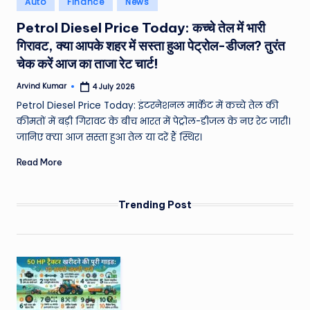
Auto
Finance
News
e
in
Petrol Diesel Price Today: कच्चे तेल में भारी
a
गिरावट, क्या आपके शहर में सस्ता हुआ पेट्रोल-डीजल? तुरंत
t
चेक करें आज का ताजा रेट चार्ट!
h
Arvind Kumar
4 July 2026
Posted
er
by
Petrol Diesel Price Today: इंटरनेशनल मार्केट में कच्चे तेल की
,
कीमतों में बड़ी गिरावट के बीच भारत में पेट्रोल-डीजल के नए रेट जारी।
जानिए क्या आज सस्ता हुआ तेल या दरें हैं स्थिर।
T
Read More
e
c
Trending Post
h
&
M
o
vi