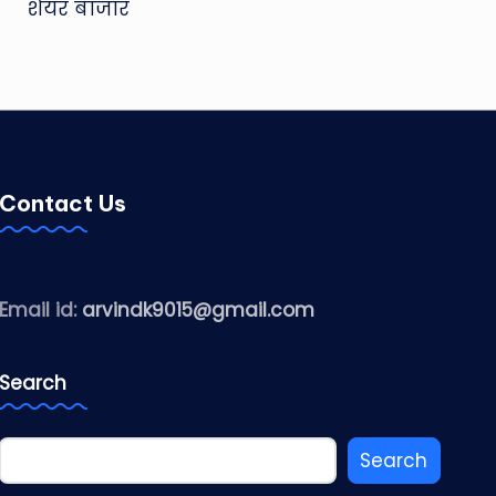
शेयर बाजार
Contact Us
Email id:
arvindk9015@gmail.com
Search
Search