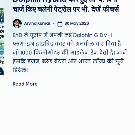
st
चार्ज किए चलेगी पेट्रोल पर भी, देखें फीचर्स
W
30 May 2026
Arvind Kumar
Posted
e
by
BYD ने यूरोप में अपनी नई Dolphin G DM-i
a
प्लग-इन हाइब्रिड कार को अनवील कर दिया है
जो 1000 किलोमीटर की माइलेज रेंज देती है। जानें
th
इसके इंजन, ब्लेड बैटरी और भारत लॉन्च की पूरी
er
डिटेल।
,
Read More
T
e
c
h