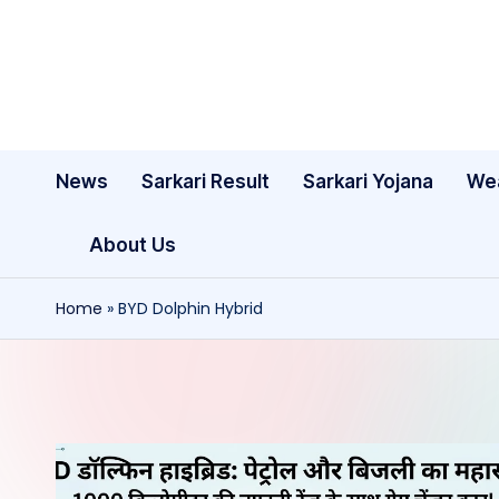
Skip
to
content
News
Sarkari Result
Sarkari Yojana
We
About Us
Home
»
BYD Dolphin Hybrid