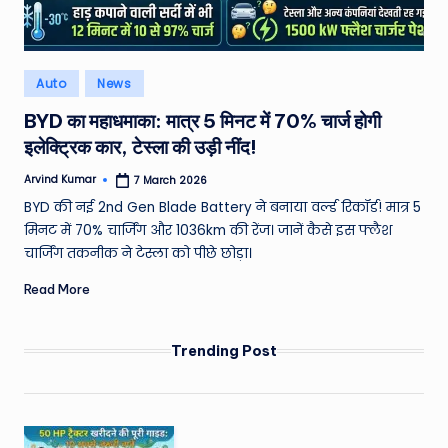
e
N
Posted
Auto
News
e
in
BYD का महाधमाका: मात्र 5 मिनट में 70% चार्ज होगी
w
इलेक्ट्रिक कार, टेस्ला की उड़ी नींद!
s
Arvind Kumar
7 March 2026
A
Posted
by
BYD की नई 2nd Gen Blade Battery ने बनाया वर्ल्ड रिकॉर्ड! मात्र 5
ro
मिनट में 70% चार्जिंग और 1036km की रेंज। जानें कैसे इस फ्लैश
u
चार्जिंग तकनीक ने टेस्ला को पीछे छोड़ा।
n
Read More
d
T
Trending Post
h
e