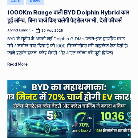
Auto
News
e
in
1000Km Range वाली BYD Dolphin Hybrid कार
a
हुई लॉन्च, बिना चार्ज किए चलेगी पेट्रोल पर भी, देखें फीचर्स
t
Arvind Kumar
30 May 2026
h
Posted
by
BYD ने यूरोप में अपनी नई Dolphin G DM-i प्लग-इन हाइब्रिड कार
er
को अनवील कर दिया है जो 1000 किलोमीटर की माइलेज रेंज देती है।
,
जानें इसके इंजन, ब्लेड बैटरी और भारत लॉन्च की पूरी डिटेल।
T
Read More
e
c
h
&
M
o
vi