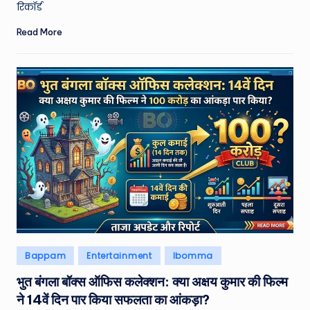
रिकॉर्ड
e
Read More
N
e
w
s
A
ro
u
n
d
T
Posted
Bappam
Entertainment
Ibomma
h
in
भुत बंगला बॉक्स ऑफिस कलेक्शन: क्या अक्षय कुमार की फिल्म
e
ने 14वें दिन पार किया सफलता का आंकड़ा?