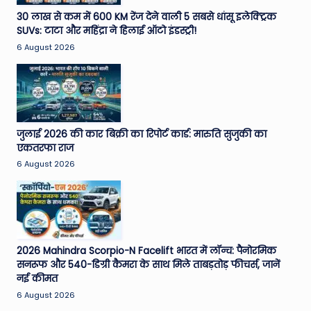
e
30 लाख से कम में 600 KM रेंज देने वाली 5 सबसे धांसू इलेक्ट्रिक
SUVs: टाटा और महिंद्रा ने हिलाई ऑटो इंडस्ट्री!
N
6 August 2026
e
w
s
A
जुलाई 2026 की कार बिक्री का रिपोर्ट कार्ड: मारुति सुजुकी का
एकतरफा राज
ro
6 August 2026
u
n
d
T
2026 Mahindra Scorpio-N Facelift भारत में लॉन्च: पैनोरमिक
सनरूफ और 540-डिग्री कैमरा के साथ मिले ताबड़तोड़ फीचर्स, जानें
h
नई कीमत
e
6 August 2026