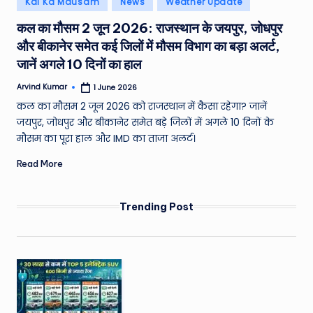
Kal Ka Mausam
News
Weather Update
e
in
कल का मौसम 2 जून 2026: राजस्थान के जयपुर, जोधपुर
a
और बीकानेर समेत कई जिलों में मौसम विभाग का बड़ा अलर्ट,
t
जानें अगले 10 दिनों का हाल
h
Arvind Kumar
1 June 2026
Posted
er
by
कल का मौसम 2 जून 2026 को राजस्थान में कैसा रहेगा? जानें
,
जयपुर, जोधपुर और बीकानेर समेत बड़े जिलों में अगले 10 दिनों के
मौसम का पूरा हाल और IMD का ताजा अलर्ट।
T
Read More
e
c
Trending Post
h
&
M
o
vi