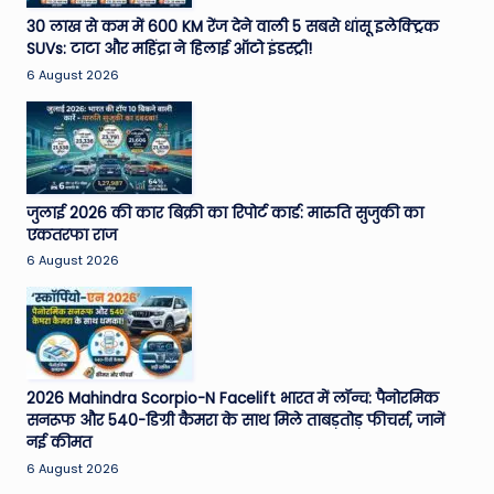
e
30 लाख से कम में 600 KM रेंज देने वाली 5 सबसे धांसू इलेक्ट्रिक
SUVs: टाटा और महिंद्रा ने हिलाई ऑटो इंडस्ट्री!
N
6 August 2026
e
w
s
A
जुलाई 2026 की कार बिक्री का रिपोर्ट कार्ड: मारुति सुजुकी का
एकतरफा राज
ro
6 August 2026
u
n
d
T
2026 Mahindra Scorpio-N Facelift भारत में लॉन्च: पैनोरमिक
सनरूफ और 540-डिग्री कैमरा के साथ मिले ताबड़तोड़ फीचर्स, जानें
h
नई कीमत
e
6 August 2026