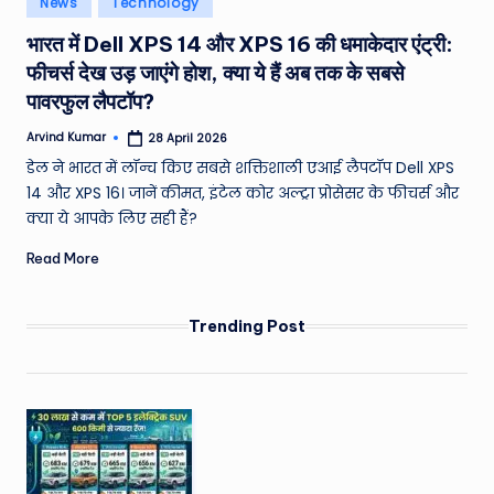
News
Technology
e
in
भारत में Dell XPS 14 और XPS 16 की धमाकेदार एंट्री:
a
फीचर्स देख उड़ जाएंगे होश, क्या ये हैं अब तक के सबसे
t
पावरफुल लैपटॉप?
h
Arvind Kumar
28 April 2026
Posted
er
by
डेल ने भारत में लॉन्च किए सबसे शक्तिशाली एआई लैपटॉप Dell XPS
,
14 और XPS 16। जानें कीमत, इंटेल कोर अल्ट्रा प्रोसेसर के फीचर्स और
क्या ये आपके लिए सही हैं?
T
Read More
e
c
Trending Post
h
&
M
o
vi