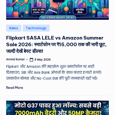
e
N
e
Posted
News
Technology
w
in
Flipkart SASA LELE vs Amazon Summer
s
Sale 2026: स्मार्टफोन पर ₹15,000 तक की भारी छूट,
A
जल्दी देखें बेस्ट डील्स!
ro
Arvind Kumar
9 May 2026
Posted
by
u
Flipkart और Amazon की महासेल शुरू! स्मार्टफोन पर भारी
डिस्काउंट, SBI और Axis Bank ऑफर्स के साथ बचाएं हजारों रुपये।
n
एक्सचेंज बोनस और No-Cost EMI की पूरी जानकारी यहाँ पढ़ें।
d
Read More
T
h
e