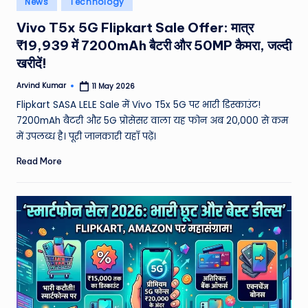
News
Technology
e
in
Vivo T5x 5G Flipkart Sale Offer: मात्र
a
₹19,939 में 7200mAh बैटरी और 50MP कैमरा, जल्दी
t
खरीदें!
h
Arvind Kumar
11 May 2026
Posted
er
by
Flipkart SASA LELE Sale में Vivo T5x 5G पर भारी डिस्काउंट!
,
7200mAh बैटरी और 5G प्रोसेसर वाला यह फोन अब 20,000 से कम
में उपलब्ध है। पूरी जानकारी यहाँ पढ़ें।
T
Read More
e
c
h
&
M
o
vi