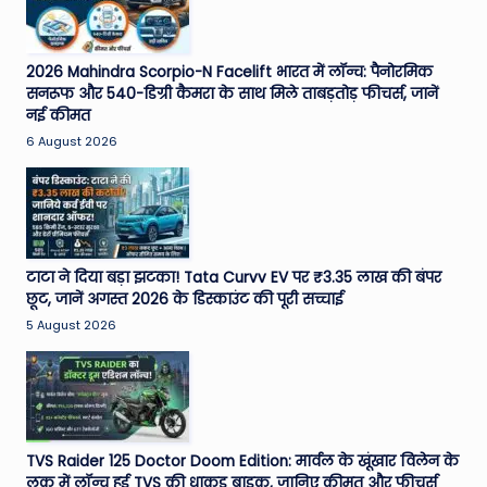
2026 Mahindra Scorpio-N Facelift भारत में लॉन्च: पैनोरमिक
सनरूफ और 540-डिग्री कैमरा के साथ मिले ताबड़तोड़ फीचर्स, जानें
नई कीमत
6 August 2026
टाटा ने दिया बड़ा झटका! Tata Curvv EV पर ₹3.35 लाख की बंपर
छूट, जानें अगस्त 2026 के डिस्काउंट की पूरी सच्चाई
5 August 2026
TVS Raider 125 Doctor Doom Edition: मार्वल के खूंखार विलेन के
लुक में लॉन्च हुई TVS की धाकड़ बाइक, जानिए कीमत और फीचर्स