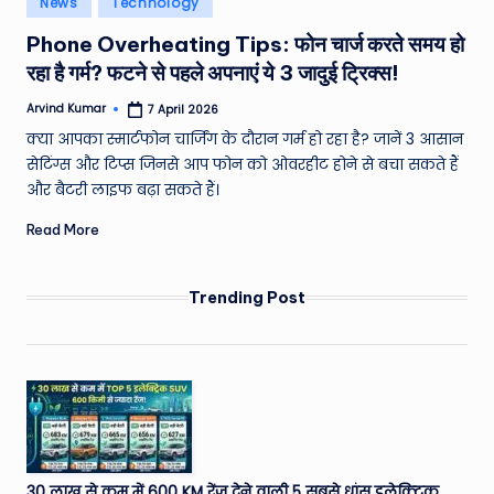
News
Technology
e
in
Phone Overheating Tips: फोन चार्ज करते समय हो
a
रहा है गर्म? फटने से पहले अपनाएं ये 3 जादुई ट्रिक्स!
t
Arvind Kumar
7 April 2026
h
Posted
by
क्या आपका स्मार्टफोन चार्जिंग के दौरान गर्म हो रहा है? जानें 3 आसान
er
सेटिंग्स और टिप्स जिनसे आप फोन को ओवरहीट होने से बचा सकते हैं
,
और बैटरी लाइफ बढ़ा सकते हैं।
T
Read More
e
c
Trending Post
h
&
M
o
vi
30 लाख से कम में 600 KM रेंज देने वाली 5 सबसे धांसू इलेक्ट्रिक