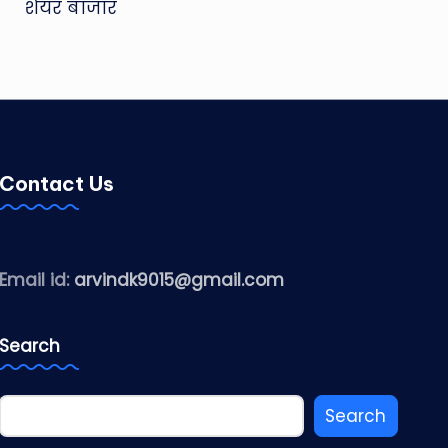
शेयर बाजार
Contact Us
Email id:
arvindk9015@gmail.com
Search
Search