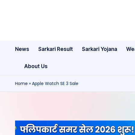
Skip
to
content
News
Sarkari Result
Sarkari Yojana
We
About Us
Home
»
Apple Watch SE 3 Sale