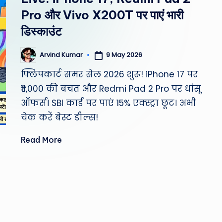
st
Pro और Vivo X200T पर पाएं भारी
W
डिस्काउंट
e
9 May 2026
Arvind Kumar
Posted
by
a
फ्लिपकार्ट समर सेल 2026 शुरू! iPhone 17 पर
₹11,000 की बचत और Redmi Pad 2 Pro पर धांसू
th
ऑफर्स। SBI कार्ड पर पाएं 15% एक्स्ट्रा छूट। अभी
er
चेक करें बेस्ट डील्स!
,
Read More
T
e
c
h