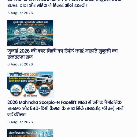
SUVs: टाटा और महिंद्रा ने हिलाई ऑटो इंडस्ट्री!
e
6 August 2026
N
e
w
s
जुलाई 2026 की कार बिक्री का रिपोर्ट कार्ड: मारुति सुजुकी का
A
एकतरफा राज
6 August 2026
ro
u
n
d
2026 Mahindra Scorpio-N Facelift भारत में लॉन्च: पैनोरमिक
T
सनरूफ और 540-डिग्री कैमरा के साथ मिले ताबड़तोड़ फीचर्स, जानें
नई कीमत
h
6 August 2026
e