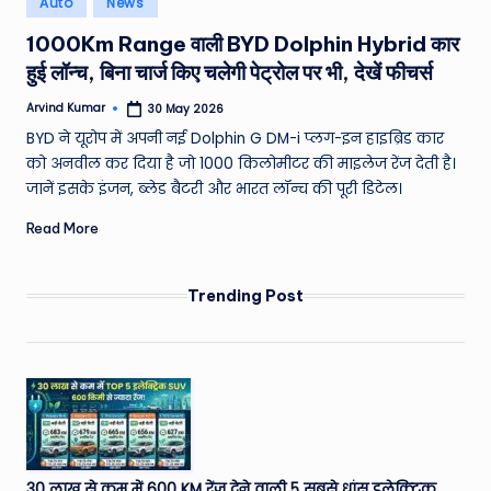
Auto
News
e
in
1000Km Range वाली BYD Dolphin Hybrid कार
a
हुई लॉन्च, बिना चार्ज किए चलेगी पेट्रोल पर भी, देखें फीचर्स
t
Arvind Kumar
30 May 2026
h
Posted
by
BYD ने यूरोप में अपनी नई Dolphin G DM-i प्लग-इन हाइब्रिड कार
er
को अनवील कर दिया है जो 1000 किलोमीटर की माइलेज रेंज देती है।
,
जानें इसके इंजन, ब्लेड बैटरी और भारत लॉन्च की पूरी डिटेल।
T
Read More
e
c
Trending Post
h
&
M
o
vi
30 लाख से कम में 600 KM रेंज देने वाली 5 सबसे धांसू इलेक्ट्रिक