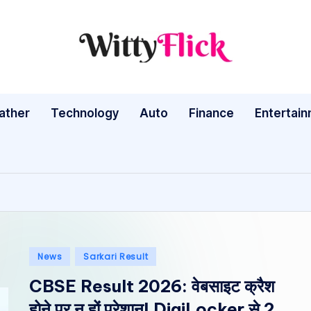
W
WittyFlick:
Latest
it
Weather,
ather
Technology
Auto
ty
Finance
Entertai
Tech
&
Fl
Movie
ic
News
Around
k:
The
L
World
Posted
News
Sarkari Result
a
in
CBSE Result 2026: वेबसाइट क्रैश
te
होने पर न हों परेशान! DigiLocker से 2