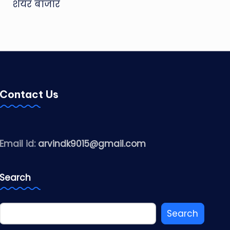
शेयर बाजार
Contact Us
Email id:
arvindk9015@gmail.com
Search
Search