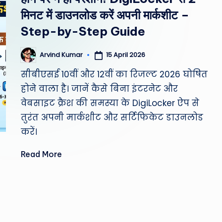
st
मिनट में डाउनलोड करें अपनी मार्कशीट –
W
Step-by-Step Guide
e
15 April 2026
Arvind Kumar
Posted
by
a
सीबीएसई 10वीं और 12वीं का रिजल्ट 2026 घोषित
होने वाला है। जानें कैसे बिना इंटरनेट और
th
वेबसाइट क्रैश की समस्या के DigiLocker ऐप से
er
तुरंत अपनी मार्कशीट और सर्टिफिकेट डाउनलोड
,
करें।
T
Read More
e
c
h