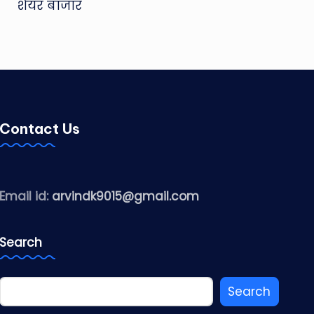
शेयर बाजार
Contact Us
Email id:
arvindk9015@gmail.com
Search
Search