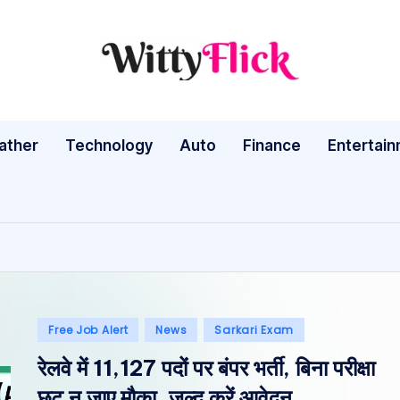
W
WittyFlick:
Latest
it
Weather,
ather
Technology
Auto
ty
Finance
Entertai
Tech
&
Fl
Movie
ic
News
Around
k:
The
L
World
Posted
Free Job Alert
News
Sarkari Exam
a
in
रेलवे में 11,127 पदों पर बंपर भर्ती, बिना परीक्षा
te
छूट न जाए मौका, जल्द करें आवेदन