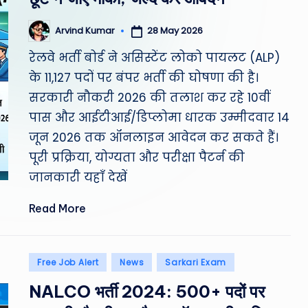
st
28 May 2026
Arvind Kumar
W
Posted
by
रेलवे भर्ती बोर्ड ने असिस्टेंट लोको पायलट (ALP)
e
के 11,127 पदों पर बंपर भर्ती की घोषणा की है।
a
सरकारी नौकरी 2026 की तलाश कर रहे 10वीं
पास और आईटीआई/डिप्लोमा धारक उम्मीदवार 14
th
जून 2026 तक ऑनलाइन आवेदन कर सकते हैं।
er
पूरी प्रक्रिया, योग्यता और परीक्षा पैटर्न की
जानकारी यहाँ देखें
,
Read More
T
e
Posted
Free Job Alert
News
Sarkari Exam
c
in
NALCO भर्ती 2024: 500+ पदों पर
h