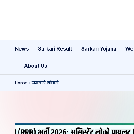
Skip
to
content
News
Sarkari Result
Sarkari Yojana
We
About Us
Home
»
सरकारी नौकरी